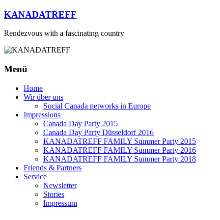
Zum
KANADATREFF
Inhalt
springen
Rendezvous with a fascinating country
Menü
Home
Wir über uns
Social Canada networks in Europe
Impressions
Canada Day Party 2015
Canada Day Party Düsseldorf 2016
KANADATREFF FAMILY Summer Party 2015
KANADATREFF FAMILY Summer Party 2016
KANADATREFF FAMILY Summer Party 2018
Friends & Partners
Service
Newsletter
Stories
Impressum