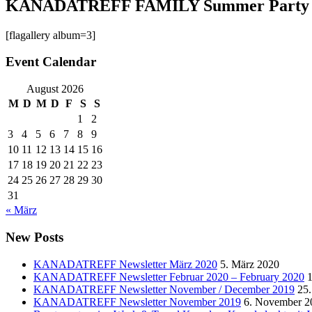
KANADATREFF FAMILY Summer Party 
[flagallery album=3]
Event Calendar
August 2026
M
D
M
D
F
S
S
1
2
3
4
5
6
7
8
9
10
11
12
13
14
15
16
17
18
19
20
21
22
23
24
25
26
27
28
29
30
31
« März
New Posts
KANADATREFF Newsletter März 2020
5. März 2020
KANADATREFF Newsletter Februar 2020 – February 2020
1
KANADATREFF Newsletter November / December 2019
25
KANADATREFF Newsletter November 2019
6. November 2