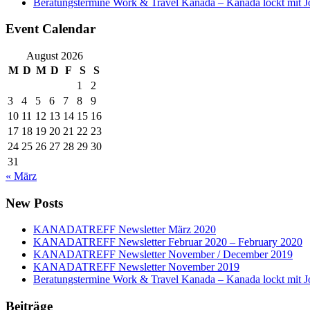
Beratungstermine Work & Travel Kanada – Kanada lockt mit J
Event Calendar
August 2026
M
D
M
D
F
S
S
1
2
3
4
5
6
7
8
9
10
11
12
13
14
15
16
17
18
19
20
21
22
23
24
25
26
27
28
29
30
31
« März
New Posts
KANADATREFF Newsletter März 2020
KANADATREFF Newsletter Februar 2020 – February 2020
KANADATREFF Newsletter November / December 2019
KANADATREFF Newsletter November 2019
Beratungstermine Work & Travel Kanada – Kanada lockt mit J
Beiträge