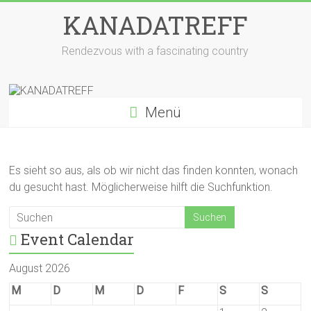
Zum
KANADATREFF
Inhalt
springen
Rendezvous with a fascinating country
Menü
Es sieht so aus, als ob wir nicht das finden konnten, wonach
du gesucht hast. Möglicherweise hilft die Suchfunktion.
Event Calendar
August 2026
M
D
M
D
F
S
S