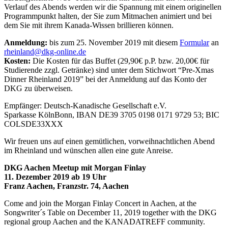
Verlauf des Abends werden wir die Spannung mit einem originellen
Programmpunkt halten, der Sie zum Mitmachen animiert und bei
dem Sie mit ihrem Kanada-Wissen brillieren können.
Anmeldung:
bis zum 25. November 2019 mit diesem
Formular
an
rheinland@
dkg-online.de
Kosten:
Die Kosten für das Buffet (29,90€ p.P. bzw. 20,00€ für
Studierende zzgl. Getränke) sind unter dem Stichwort “Pre-Xmas
Dinner Rheinland 2019” bei der Anmeldung auf das Konto der
DKG zu überweisen.
Empfänger: Deutsch-Kanadische Gesellschaft e.V.
Sparkasse KölnBonn, IBAN DE39 3705 0198 0171 9729 53; BIC
COLSDE33XXX
Wir freuen uns auf einen gemütlichen, vorweihnachtlichen Abend
im Rheinland und wünschen allen eine gute Anreise.
DKG Aachen Meetup mit Morgan Finlay
11. Dezember 2019 ab 19 Uhr
Franz Aachen, Franzstr. 74, Aachen
Come and join the Morgan Finlay Concert in Aachen, at the
Songwriter´s Table on December 11, 2019 together with the DKG
regional group Aachen and the KANADATREFF community.