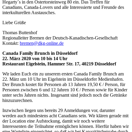
Hegarty´s in den Ostertorsteinweg 80 ein. Das Treffen für
Canadians, Canada-Lovers und alle Interessierte und Freunde des
interkulturellen Austausches.
Liebe Grüße
Thomas Buttenhof
Regionalleiter Bremen der Deutsch-Kanadischen-Gesellschaft
Kontakt:
bremen@dkg-online.de
Canada Family Brunch in Düsseldorf
22. März 2020 von 10 bis 14 Uhr
Restaurant Eigelstein, Hammer Str. 17, 40219 Düsseldorf
Wir laden Euch ein zu unserem ersten Canada Family Brunch am
22. März um 10 Uhr im Eigelstein im Düsseldorfer Medienhafen.
Der Brunch kostet für Personen ab 13 Jahren 19,50 € / Person, für
Personen zwischen 6 und 12 Jahren 10 € / Person sowie für Kinder
unter sechs Jahren nichts. Insgesamt sind jedoch noch die Getränke
hinzuzurechnen.
Inzwischen liegen uns bereits 29 Anmeldungen vor, darunter
werden auch mindestens acht Canadians sein. Wir klären gerade mit
der Location eine Aufstockung, damit wir noch weitere
Interessenten die Teilnahme ermöglichen können. Hierfür haben wir
eine Warteliste eingerichtet, so daß wir bei Kapazitätsfreigabe durch