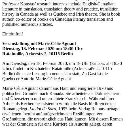
Professor Koustas’ research interests include English-Canadian
literature in translation, translation theory and practice, translation
history in Canada as well as Quebec and Irish theatre. She is book
author, co-editor of books on Canadian literary translation and
published numerous articles.
Eintritt frei!
Veranstaltung mit Marie-Célie Agnant
Dienstag, 18. Februar 2020 um 18:30 Uhr
Ratatouille, Ackerstr. 2, 10115 Berlin
Am Dienstag, den 18. Februar 2020, um 19 Uhr (Einlass: ab 18:30
Uhr), findet im Kochatelier Ratatouille (Ackerstraße 2, 10115
Berlin) die erste Lesung im neuen Jahr statt. Zu Gast ist die
Québecer Autorin Marie-Célie Agnant.
Marie-Célie Agnant stammt aus Haiti und emigrierte 1970 aus
politischen Gründen nach Kanada. Sie arbeitete als Dolmetscherin
und Übersetzerin und unterrichtete Französisch. Während ihrer
Arbeit als Rechercheassistentin wurde die Basis für ihren ersten
Roman gelegt.
La dot de Sara
, 1995 beim Verlag Remue-ménage
erschienen, beruht auf aufgezeichneten Erzählungen von
Großmüttern, die ursprünglich aus Haiti kamen. Mit diesem Roman
war der Grundstein für eine Karriere als Autorin gelegt, deren