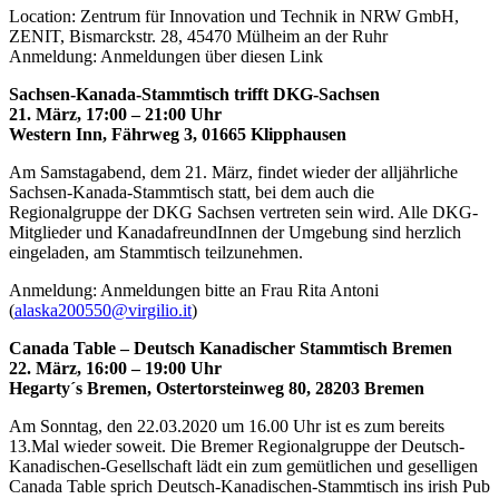
Location: Zentrum für Innovation und Technik in NRW GmbH,
ZENIT, Bismarckstr. 28, 45470 Mülheim an der Ruhr
Anmeldung: Anmeldungen über diesen Link
Sachsen-Kanada-Stammtisch trifft DKG-Sachsen
21. März, 17:00 – 21:00 Uhr
Western Inn, Fährweg 3, 01665 Klipphausen
Am Samstagabend, dem 21. März, findet wieder der alljährliche
Sachsen-Kanada-Stammtisch statt, bei dem auch die
Regionalgruppe der DKG Sachsen vertreten sein wird. Alle DKG-
Mitglieder und KanadafreundInnen der Umgebung sind herzlich
eingeladen, am Stammtisch teilzunehmen.
Anmeldung: Anmeldungen bitte an Frau Rita Antoni
(
alaska200550@virgilio.it
)
Canada Table – Deutsch Kanadischer Stammtisch Bremen
22. März, 16:00 – 19:00 Uhr
Hegarty´s Bremen, Ostertorsteinweg 80, 28203 Bremen
Am Sonntag, den 22.03.2020 um 16.00 Uhr ist es zum bereits
13.Mal wieder soweit. Die Bremer Regionalgruppe der Deutsch-
Kanadischen-Gesellschaft lädt ein zum gemütlichen und geselligen
Canada Table sprich Deutsch-Kanadischen-Stammtisch ins irish Pub