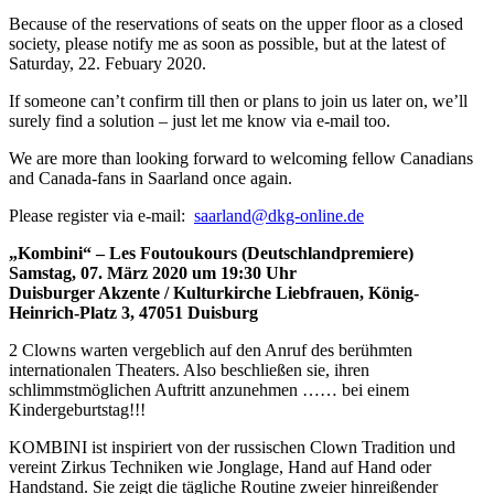
Because of the reservations of seats on the upper floor as a closed
society, please notify me as soon as possible, but at the latest of
Saturday, 22. Febuary 2020.
If someone can’t confirm till then or plans to join us later on, we’ll
surely find a solution – just let me know via e-mail too.
We are more than looking forward to welcoming fellow Canadians
and Canada-fans in Saarland once again.
Please register via e-mail:
saarland@dkg-online.de
„Kombini“ – Les Foutoukours (Deutschlandpremiere)
Samstag, 07. März 2020 um 19:30 Uhr
Duisburger Akzente / Kulturkirche Liebfrauen, König-
Heinrich-Platz 3, 47051 Duisburg
2 Clowns warten vergeblich auf den Anruf des berühmten
internationalen Theaters. Also beschließen sie, ihren
schlimmstmöglichen Auftritt anzunehmen …… bei einem
Kindergeburtstag!!!
KOMBINI ist inspiriert von der russischen Clown Tradition und
vereint Zirkus Techniken wie Jonglage, Hand auf Hand oder
Handstand. Sie zeigt die tägliche Routine zweier hinreißender