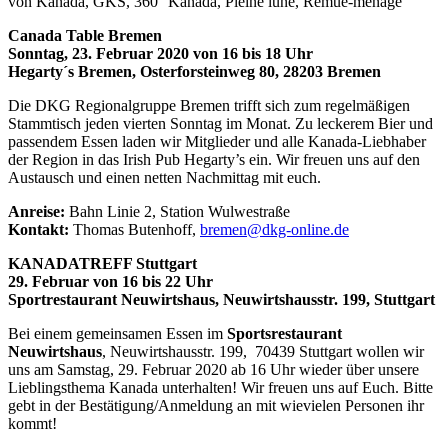
von Kanada, GKS, 360° Kanada, Pleine lune, Rémue-ménage
Canada Table Bremen
Sonntag, 23. Februar 2020 von 16 bis 18 Uhr
Hegarty´s Bremen, Osterforsteinweg 80, 28203 Bremen
Die DKG Regionalgruppe Bremen trifft sich zum regelmäßigen
Stammtisch jeden vierten Sonntag im Monat. Zu leckerem Bier und
passendem Essen laden wir Mitglieder und alle Kanada-Liebhaber
der Region in das Irish Pub Hegarty’s ein. Wir freuen uns auf den
Austausch und einen netten Nachmittag mit euch.
Anreise:
Bahn Linie 2, Station Wulwestraße
Kontakt:
Thomas Butenhoff,
bremen@dkg-online.de
KANADATREFF Stuttgart
29. Februar von 16 bis 22 Uhr
Sportrestaurant Neuwirtshaus, Neuwirtshausstr. 199, Stuttgart
Bei einem gemeinsamen Essen im
Sportsrestaurant
Neuwirtshaus
, Neuwirtshausstr. 199, 70439 Stuttgart wollen wir
uns am Samstag, 29. Februar 2020 ab 16 Uhr wieder über unsere
Lieblingsthema Kanada unterhalten! Wir freuen uns auf Euch. Bitte
gebt in der Bestätigung/Anmeldung an mit wievielen Personen ihr
kommt!