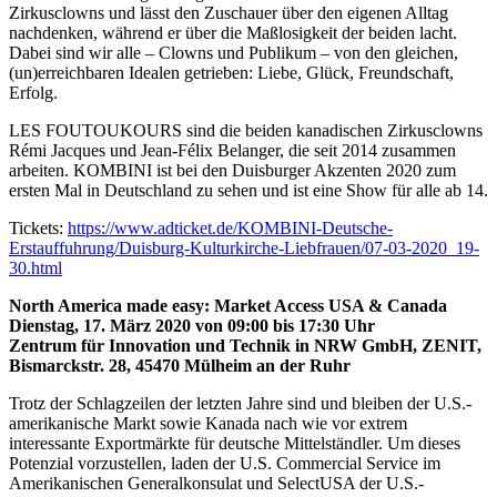
Zirkusclowns und lässt den Zuschauer über den eigenen Alltag
nachdenken, während er über die Maßlosigkeit der beiden lacht.
Dabei sind wir alle – Clowns und Publikum – von den gleichen,
(un)erreichbaren Idealen getrieben: Liebe, Glück, Freundschaft,
Erfolg.
LES FOUTOUKOURS sind die beiden kanadischen Zirkusclowns
Rémi Jacques und Jean-Félix Belanger, die seit 2014 zusammen
arbeiten. KOMBINI ist bei den Duisburger Akzenten 2020 zum
ersten Mal in Deutschland zu sehen und ist eine Show für alle ab 14.
Tickets:
https://www.adticket.de/KOMBINI-Deutsche-
Erstauffuhrung/Duisburg-Kulturkirche-Liebfrauen/07-03-2020_19-
30.html
North America made easy: Market Access USA & Canada
Dienstag, 17. März 2020 von 09:00 bis 17:30 Uhr
Zentrum für Innovation und Technik in NRW GmbH, ZENIT,
Bismarckstr. 28, 45470 Mülheim an der Ruhr
Trotz der Schlagzeilen der letzten Jahre sind und bleiben der U.S.-
amerikanische Markt sowie Kanada nach wie vor extrem
interessante Exportmärkte für deutsche Mittelständler. Um dieses
Potenzial vorzustellen, laden der U.S. Commercial Service im
Amerikanischen Generalkonsulat und SelectUSA der U.S.-