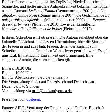
Bücher übersetzt wurden, u.a. ins Englische, Niederländische und
Spanische, und große mediale Aufmerksamkeit bekamen. Es folgten
u.a. die Romane
Le livre d‘Emma
(Remue-ménage 2001) und
Un
alligator nommé Rosa
(Remue-ménage 2007), die Gedichtbände
Et
puis parfois quelquefois…
(Mémoire d‘encrier 2009) und
Femmes
des terres brûlées
(Pleine lune 2016) sowie der Erzählband
Nouvelles d‘ici, d‘ailleurs et de là-bas
(Pleine lune 2017).
In ihrem Schreiben ist Haiti präsent. Die Autorin reflektiert über das
kulturelle Gedächtnis und dessen Übermittlung, über die Situation
der Frauen in und aus Haiti, Frauen, denen der Zugang zum
Schreiben und dem öffentlichen Wort schwer gemacht wird. Es geht
ums Exil, Entfremdung, Einsamkeit und Erinnerung. Eine
engagierte Autorin, die es zu entdecken gilt.
Einlass: 18:30 Uhr
Beginn: 19:00 Uhr
Eintritt (Abendkasse): 8 € / 5 € (ermäßigt)
Die Veranstaltung findet auf Französisch und Deutsch statt.
Dauer: ca. 1 ½ Stunden
Voranmeldung via
mail@bookandyou-ca.de
.
Präsentiert von
quélesen
.
Partner: AIEQ, Vertretung der Regierung von Québec, Botschaft