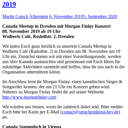
2019
Martin Gutsch
Allgemein
6. November 2019
5. September 2020
Canada Meetup in Dresden mit Morgan Finlay Konzert
08. November 2019 ab 19 Uhr
Wulberts Café, Rudolfstr. 2, Dresden
Wir laden Euch ganz herzlich zu unserem Canada Meetup in
Wulberts Café (Rudolfstr. 2) in Dresden am 08. November um 19
Uhr ein. Zunächst starten wir mit einer Vorstellungsrunde, werden
uns über Kanada austauschen und gemeinsam mit Euch Ideen für
zukünftige Aktivitäten sammeln und hoffen, dass ihr uns auch in der
Organisation unterstützen könnt.
Im Anschluss lernt ihr Morgan Finlay, einen kanadischen Singer &
Songwriter kennen, der um 21 Uhr ein Konzert geben wird.
Näheres zu Morgan Finlay findet ihr auf seiner Webseite
http://www.morganfinlay.com
Wir würden uns freuen, wenn ihr zahlreich dabei seid. Bitte meldet
Euch bitte bei Karin per E-Mail (
contact@sprachendienst-bey.de
)
an.
Canada Stammtisch in Vienna