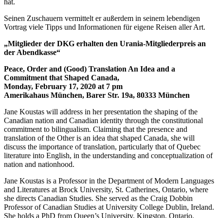
hat.
Seinen Zuschauern vermittelt er außerdem in seinem lebendigen
Vortrag viele Tipps und Informationen für eigene Reisen aller Art.
„Mitglieder der DKG erhalten den Urania-Mitgliederpreis an
der Abendkasse“
Peace, Order and (Good) Translation An Idea and a
Commitment that Shaped Canada,
Monday, February 17, 2020 at 7 pm
Amerikahaus München, Barer Str. 19a, 80333 München
Jane Koustas will address in her presentation the shaping of the
Canadian nation and Canadian identity through the constitutional
commitment to bilingualism. Claiming that the presence and
translation of the Other is an idea that shaped Canada, she will
discuss the importance of translation, particularly that of Quebec
literature into English, in the understanding and conceptualization of
nation and nationhood.
Jane Koustas is a Professor in the Department of Modern Languages
and Literatures at Brock University, St. Catherines, Ontario, where
she directs Canadian Studies. She served as the Craig Dobbin
Professor of Canadian Studies at University College Dublin, Ireland.
She holds a PhD from Queen’s University, Kingston, Ontario.