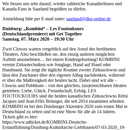
Wir freuen uns sehr darauf, wieder zahlreiche KanadierInnen und
Kanada-Fans in Saarland begrüßen zu dürfen.
Anmeldung bitte per E-mail unter:
saarland@dkg-online.de
Duisburg: „Kombini“ – Les Foutoukours
(Deutschlandpremiere) mit Get Together
Samstag, 07. März 2020 – 19:30 Uhr
Zwei Clowns warten vergeblich auf den Anruf des berühmten
Theaters. Also beschließen sie, den einzig anderen möglichen
Auftritt anzunehmen… bei einem Kindergeburtstag! KOMBINI
vereint Zirkustechniken wie Jonglage, Hand auf Hand oder
Handstand. Sie zeigt die tägliche Routine zweier Zirkusclowns und
lässt den Zuschauer über den eigenen Alltag nachdenken, während
er über die Maßlosigkeit der beiden lacht. Dabei sind wir alle –
Clowns und Publikum – von den gleichen, (un)erreichbaren Idealen
getrieben: Liebe, Glück, Freundschaft, Erfolg. LES
FOUTOUKOURS sind die beiden kanadischen Zirkusclowns Rémi
Jacques und Jean-Félix Belanger, die seit 2014 zusammen arbeiten.
KOMBINI ist bei den Duisburger Akzenten 2020 zum ersten Mal in
Deutschland zu sehen und ist eine Show für alle ab 14 Jahren.
Tickets gibt es hier:
https://www.adticket.de/KOMBINI-Deutsche-
Erstauffuhrung/Duisburg-Kulturkirche-Liebfrauen/07-03-2020_19-