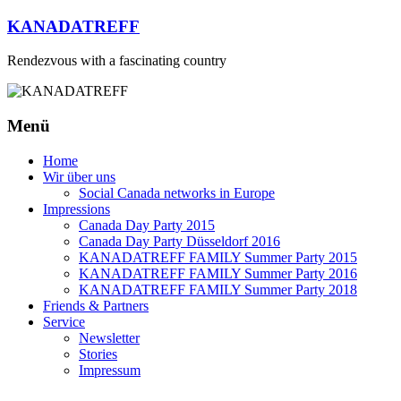
Zum
KANADATREFF
Inhalt
springen
Rendezvous with a fascinating country
Menü
Home
Wir über uns
Social Canada networks in Europe
Impressions
Canada Day Party 2015
Canada Day Party Düsseldorf 2016
KANADATREFF FAMILY Summer Party 2015
KANADATREFF FAMILY Summer Party 2016
KANADATREFF FAMILY Summer Party 2018
Friends & Partners
Service
Newsletter
Stories
Impressum