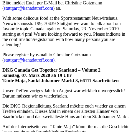
Bitte meldet Euch per E-Mail bei Christine Gotzmann
(
stuttgart@kanadatreff.com
) an.
With some delicous food at the Sportsrestaurant Neuwirtshaus,
Neuwirtshausstr. 199, 70439 Stuttgart we want to talk about our
favourite topic Canada again on Saturday, 23. November 2019
starting at 4 pm! We are looking forward to you. Please indicate in
the confirmation/registration with how many persons you are
attending!
Please register by e-mail to Christine Gotzmann
(
stuttgart@kanadatreff.com)
.
DKG Canada Get Together Saarland – Volume 2
Samstag, 07. März 2020 ab 19 Uhr
Tante Maja, Sankt Johanner Markt 8, 66111 Saarbrücken
Unser Treffen voriges Jahr im August war wirklich unvergesslich!
Darum müssen wir es wiederholen.
Die DKG Regionalleitung Saarland möchte euch wieder zu einem
Treffen einladen. Dieses Mal in einem der ältesten Häuser von
Saarbrücken und das zweitälteste Haus auf dem St. Johanner Markt.
Auf der Internetseite von “Tante Maja” könnt ihr u.a. die Geschichte
lesen, sowie auch ihr reichhaltige Speisekarte.