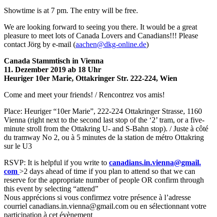
Showtime is at 7 pm. The entry will be free.
We are looking forward to seeing you there. It would be a great
pleasure to meet lots of Canada Lovers and Canadians!!! Please
contact Jörg by e-mail (
aachen@dkg-online.de
)
Canada Stammtisch in Vienna
11. Dezember 2019 ab 18 Uhr
Heuriger 10er Marie, Ottakringer Str. 222-224, Wien
Come and meet your friends! / Rencontrez vos amis!
Place: Heuriger “10er Marie”, 222-224 Ottakringer Strasse, 1160
Vienna (right next to the second last stop of the ‘2’ tram, or a five-
minute stroll from the Ottakring U- and S-Bahn stop). / Juste à côté
du tramway No 2, ou à 5 minutes de la station de métro Ottakring
sur le U3
RSVP: It is helpful if you write to
canadians.in.vienna@gmail.
com
>2 days ahead of time if you plan to attend so that we can
reserve for the appropriate number of people OR confirm through
this event by selecting “attend”
Nous apprécions si vous confirmez votre présence à l’adresse
courriel canadians.in.vienna@gmail.
com ou en sélectionnant votre
participation à cet évènement