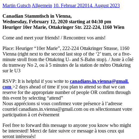
Martin Gutsch
Allgemein
10. Februar 2020
14. August 2023
Canadian Stammtisch in Vienna,
Wednesday, February 12, 2020 starting at 04:30 pm
Heuriger 10er Marie, Ottakringer Str. 222-224, 1160 Wien
Come and meet your friends! / Rencontrez vos amis!
Place: Heuriger “10er Marie”, 222-224 Ottakringer Strasse, 1160
Vienna (right next to the second last stop of the ‘2’ tram, or a five-
minute stroll from the Ottakring U- and S-Bahn stop). / Juste à côté
du tramway No 2, ou à 5 minutes de la station de métro Ottakring
sur le U3
RSVP: It is helpful if you write to
canadians.in.vienna@gmail.
com
>2 days ahead of time if you plan to attend so that we can
reserve for the appropriate number of people OR confirm through
this event by selecting “attend”
Nous apprécions si vous confirmez votre présence à l’adresse
courriel canadians.in.vienna@gmail.
com ou en sélectionnant votre
participation à cet évènement
Feel free to forward this message to anyone you know who might
be interested! Merci de faire suivre ce message à tous ceux qui
seront intéressés!