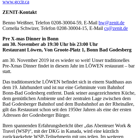
www.gccir.ca
ZENIT-Kontakt
Benno Weißner, Telefon 0208-30004-59, E-Mail
bw@zenit.de
Cornelia Schwizer, Telefon 0208-30004-15, E-Mail
cs@zenit.de
Pre X-mas Dinner in Bonn
am 30. November ab 19:30 Uhr bis 23:00 Uhr
Restaurant Löwen, Von Groote-Platz 1, Bonn Bad Godesberg
am 30. November 2019 ist es wieder so weit! Unser traditionelles
Pre-Xmas Dinner findet in diesem Jahr im LÖWEN restaurant – bar
statt.
Das traditionsreiche LÖWEN befindet sich in einem Stadthaus aus
dem 19. Jahrhundert und ist nur eine Gehminute vom Bahnhof
Bonn-Bad Godesberg entfernt. Dank seiner ausgezeichneten Küche,
dem gemütlichen Ambiente und der zentralen Lage zwischen dem
Bad Godesberger Bahnhof und dem Busbahnhof an der Rheinallee,
gilt das Restaurant schon seit den 1950er Jahren als eine der ersten
Adressen der Godesberger Bürger.
Ihren spannenden Erfahrungsbericht über „das Abenteuer Work &
Travel (WSP)“, mit der DKG in Kanada, wird eine kürzlich
zurückgekehrte WSP-Teilnehmerin mit uns teilen. Im weiteren