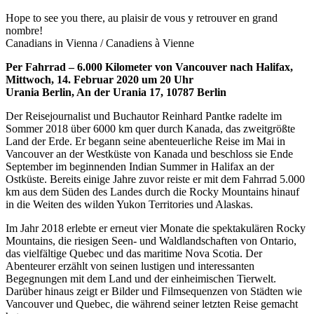
Hope to see you there, au plaisir de vous y retrouver en grand
nombre!
Canadians in Vienna / Canadiens à Vienne
Per Fahrrad – 6.000 Kilometer von Vancouver nach Halifax,
Mittwoch, 14. Februar 2020 um 20 Uhr
Urania Berlin, An der Urania 17, 10787 Berlin
Der Reisejournalist und Buchautor Reinhard Pantke radelte im
Sommer 2018 über 6000 km quer durch Kanada, das zweitgrößte
Land der Erde. Er begann seine abenteuerliche Reise im Mai in
Vancouver an der Westküste von Kanada und beschloss sie Ende
September im beginnenden Indian Summer in Halifax an der
Ostküste. Bereits einige Jahre zuvor reiste er mit dem Fahrrad 5.000
km aus dem Süden des Landes durch die Rocky Mountains hinauf
in die Weiten des wilden Yukon Territories und Alaskas.
Im Jahr 2018 erlebte er erneut vier Monate die spektakulären Rocky
Mountains, die riesigen Seen- und Waldlandschaften von Ontario,
das vielfältige Quebec und das maritime Nova Scotia. Der
Abenteurer erzählt von seinen lustigen und interessanten
Begegnungen mit dem Land und der einheimischen Tierwelt.
Darüber hinaus zeigt er Bilder und Filmsequenzen von Städten wie
Vancouver und Quebec, die während seiner letzten Reise gemacht