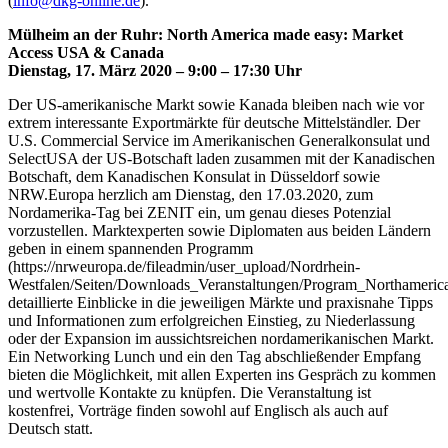
(
info@dkg-online.de
).
Mülheim an der Ruhr: North America made easy: Market
Access USA & Canada
Dienstag, 17. März 2020 – 9:00 – 17:30 Uhr
Der US-amerikanische Markt sowie Kanada bleiben nach wie vor
extrem interessante Exportmärkte für deutsche Mittelständler. Der
U.S. Commercial Service im Amerikanischen Generalkonsulat und
SelectUSA der US-Botschaft laden zusammen mit der Kanadischen
Botschaft, dem Kanadischen Konsulat in Düsseldorf sowie
NRW.Europa herzlich am Dienstag, den 17.03.2020, zum
Nordamerika-Tag bei ZENIT ein, um genau dieses Potenzial
vorzustellen. Marktexperten sowie Diplomaten aus beiden Ländern
geben in einem spannenden Programm
(https://nrweuropa.de/fileadmin/user_upload/Nordrhein-
Westfalen/Seiten/Downloads_Veranstaltungen/Program_Northameri
detaillierte Einblicke in die jeweiligen Märkte und praxisnahe Tipps
und Informationen zum erfolgreichen Einstieg, zu Niederlassung
oder der Expansion im aussichtsreichen nordamerikanischen Markt.
Ein Networking Lunch und ein den Tag abschließender Empfang
bieten die Möglichkeit, mit allen Experten ins Gespräch zu kommen
und wertvolle Kontakte zu knüpfen. Die Veranstaltung ist
kostenfrei, Vorträge finden sowohl auf Englisch als auch auf
Deutsch statt.