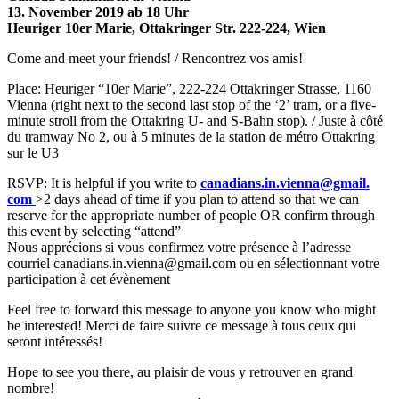
13. November 2019 ab 18 Uhr
Heuriger 10er Marie, Ottakringer Str. 222-224, Wien
Come and meet your friends! / Rencontrez vos amis!
Place: Heuriger “10er Marie”, 222-224 Ottakringer Strasse, 1160
Vienna (right next to the second last stop of the ‘2’ tram, or a five-
minute stroll from the Ottakring U- and S-Bahn stop). / Juste à côté
du tramway No 2, ou à 5 minutes de la station de métro Ottakring
sur le U3
RSVP: It is helpful if you write to
canadians.in.vienna@gmail.
com
>2 days ahead of time if you plan to attend so that we can
reserve for the appropriate number of people OR confirm through
this event by selecting “attend”
Nous apprécions si vous confirmez votre présence à l’adresse
courriel canadians.in.vienna@gmail.
com ou en sélectionnant votre
participation à cet évènement
Feel free to forward this message to anyone you know who might
be interested! Merci de faire suivre ce message à tous ceux qui
seront intéressés!
Hope to see you there, au plaisir de vous y retrouver en grand
nombre!