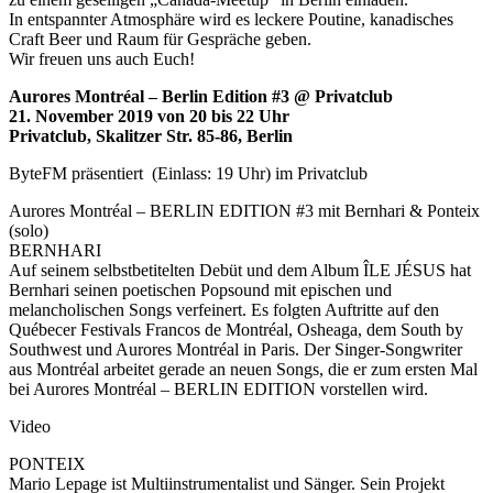
In entspannter Atmosphäre wird es leckere Poutine, kanadisches
Craft Beer und Raum für Gespräche geben.
Wir freuen uns auch Euch!
Aurores Montréal – Berlin Edition #3 @ Privatclub
21. November 2019 von 20 bis 22 Uhr
Privatclub, Skalitzer Str. 85-86, Berlin
ByteFM präsentiert (Einlass: 19 Uhr) im Privatclub
Aurores Montréal – BERLIN EDITION #3 mit Bernhari & Ponteix
(solo)
BERNHARI
Auf seinem selbstbetitelten Debüt und dem Album ÎLE JÉSUS hat
Bernhari seinen poetischen Popsound mit epischen und
melancholischen Songs verfeinert. Es folgten Auftritte auf den
Québecer Festivals Francos de Montréal, Osheaga, dem South by
Southwest und Aurores Montréal in Paris. Der Singer-Songwriter
aus Montréal arbeitet gerade an neuen Songs, die er zum ersten Mal
bei Aurores Montréal – BERLIN EDITION vorstellen wird.
Video
PONTEIX
Mario Lepage ist Multiinstrumentalist und Sänger. Sein Projekt