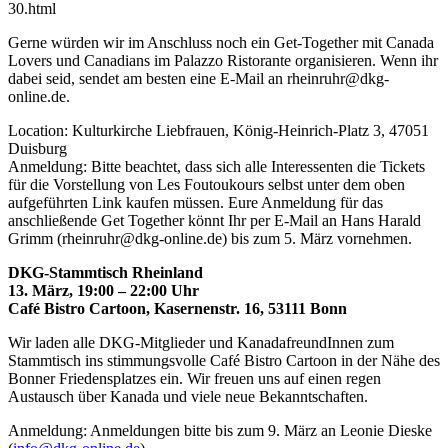
30.html
Gerne würden wir im Anschluss noch ein Get-Together mit Canada
Lovers und Canadians im Palazzo Ristorante organisieren. Wenn ihr
dabei seid, sendet am besten eine E-Mail an rheinruhr@dkg-
online.de.
Location: Kulturkirche Liebfrauen, König-Heinrich-Platz 3, 47051
Duisburg
Anmeldung: Bitte beachtet, dass sich alle Interessenten die Tickets
für die Vorstellung von Les Foutoukours selbst unter dem oben
aufgeführten Link kaufen müssen. Eure Anmeldung für das
anschließende Get Together könnt Ihr per E-Mail an Hans Harald
Grimm (rheinruhr@dkg-online.de) bis zum 5. März vornehmen.
DKG-Stammtisch Rheinland
13. März, 19:00 – 22:00 Uhr
Café Bistro Cartoon, Kasernenstr. 16, 53111 Bonn
Wir laden alle DKG-Mitglieder und KanadafreundInnen zum
Stammtisch ins stimmungsvolle Café Bistro Cartoon in der Nähe des
Bonner Friedensplatzes ein. Wir freuen uns auf einen regen
Austausch über Kanada und viele neue Bekanntschaften.
Anmeldung: Anmeldungen bitte bis zum 9. März an Leonie Dieske