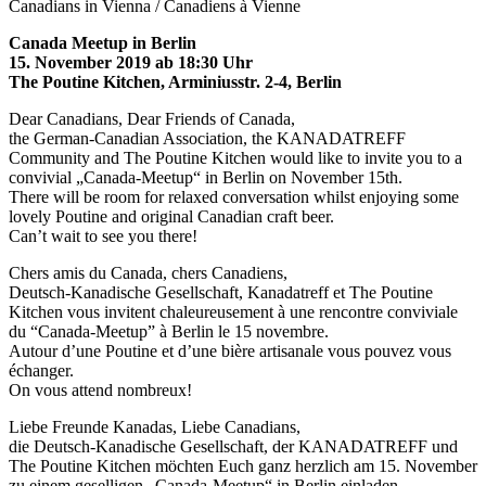
Canadians in Vienna / Canadiens à Vienne
Canada Meetup in Berlin
15. November 2019 ab 18:30 Uhr
The Poutine Kitchen, Arminiusstr. 2-4, Berlin
Dear Canadians, Dear Friends of Canada,
the German-Canadian Association, the KANADATREFF
Community and The Poutine Kitchen would like to invite you to a
convivial „Canada-Meetup“ in Berlin on November 15th.
There will be room for relaxed conversation whilst enjoying some
lovely Poutine and original Canadian craft beer.
Can’t wait to see you there!
Chers amis du Canada, chers Canadiens,
Deutsch-Kanadische Gesellschaft, Kanadatreff et The Poutine
Kitchen vous invitent chaleureusement à une rencontre conviviale
du “Canada-Meetup” à Berlin le 15 novembre.
Autour d’une Poutine et d’une bière artisanale vous pouvez vous
échanger.
On vous attend nombreux!
Liebe Freunde Kanadas, Liebe Canadians,
die Deutsch-Kanadische Gesellschaft, der KANADATREFF und
The Poutine Kitchen möchten Euch ganz herzlich am 15. November
zu einem geselligen „Canada-Meetup“ in Berlin einladen.