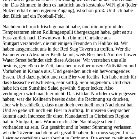
ein. Das Zimmer, in dem es natürlich auch kostenlos WiFi gibt (jeder
Nutzer erhält einen eigenen Zugang), ist schön groß. Und ich habe
den Blick auf ein Football-Feld.
Nachdem ich mich frisch gemacht habe, und mir aufgrund der
Temperaturen einen Rollkragenpulli übergezogen habe, geht es zu
Fuss zurück nach Downtown. Ich bin mit Christine aus
Stuttgart verabredet, die mit einigen Freunden in Halifax ist. Wir
haben ausgemacht uns in der Red Stag Tavern zu treffen. Wer die
Brauerei von Alexander Keith kennt, weiß Bescheid. Auf der Lower
Water Street befindet sich diese Adresse. Wir verstehen uns alle
bestens, genießen die Zeit, tauschen uns über unsere Aktivitäten und
Vorhaben in Kanada aus. Und genießen auch ein hervorragendes
Essen. Und dazu gehört auch ein Bier von Keiths. Ich habe mich für
das klassische entschieden, sehr süffig. Sehr angenehm. Und dazu
habe ich den Sunshine Salad gewählt. Super lecker. Also
verhungern wird man hier nicht. Das ist klar. Nachdem wir gegessen
haben, war die Kellnerin bereits dabei die Rechnung zu drucken,
aber wir beschließen, dass man doch eventuell noch Nachdurst hat.
Und so gebe ich noch ein Bier in Auftrag. In unseren Gesprächen
kommt auch Interesse für einen Kanadatreff in Christines Region,
halt in Stuttgart, auf. Warum nicht. Die Nachfrage scheint
vorhanden zu sein. Gut gestärkt und in bester Stimmung verlassen
wir die Taverne nachdem wir gezahlt haben. Ich muss sagen, Preis-
Leistungsverhältnis war absolut in Ordnung. Die ersten zweihundert