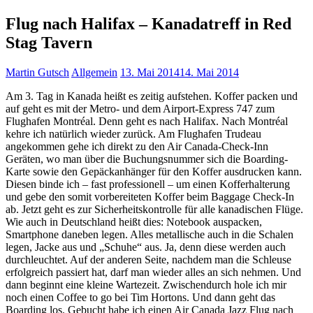
Flug nach Halifax – Kanadatreff in Red
Stag Tavern
Martin Gutsch
Allgemein
13. Mai 2014
14. Mai 2014
Am 3. Tag in Kanada heißt es zeitig aufstehen. Koffer packen und
auf geht es mit der Metro- und dem Airport-Express 747 zum
Flughafen Montréal. Denn geht es nach Halifax. Nach Montréal
kehre ich natürlich wieder zurück. Am Flughafen Trudeau
angekommen gehe ich direkt zu den Air Canada-Check-Inn
Geräten, wo man über die Buchungsnummer sich die Boarding-
Karte sowie den Gepäckanhänger für den Koffer ausdrucken kann.
Diesen binde ich – fast professionell – um einen Kofferhalterung
und gebe den somit vorbereiteten Koffer beim Baggage Check-In
ab. Jetzt geht es zur Sicherheitskontrolle für alle kanadischen Flüge.
Wie auch in Deutschland heißt dies: Notebook auspacken,
Smartphone daneben legen. Alles metallische auch in die Schalen
legen, Jacke aus und „Schuhe“ aus. Ja, denn diese werden auch
durchleuchtet. Auf der anderen Seite, nachdem man die Schleuse
erfolgreich passiert hat, darf man wieder alles an sich nehmen. Und
dann beginnt eine kleine Wartezeit. Zwischendurch hole ich mir
noch einen Coffee to go bei Tim Hortons. Und dann geht das
Boarding los. Gebucht habe ich einen Air Canada Jazz Flug nach