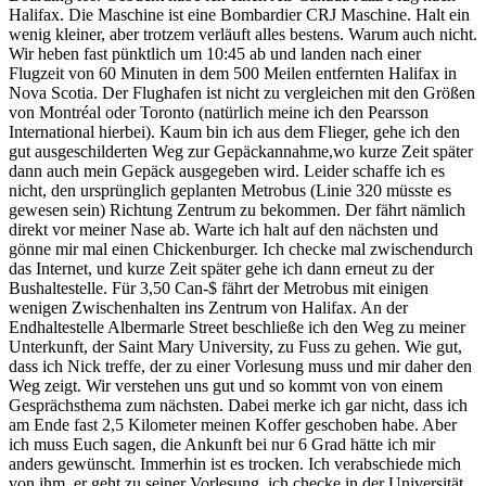
Halifax. Die Maschine ist eine Bombardier CRJ Maschine. Halt ein
wenig kleiner, aber trotzem verläuft alles bestens. Warum auch nicht.
Wir heben fast pünktlich um 10:45 ab und landen nach einer
Flugzeit von 60 Minuten in dem 500 Meilen entfernten Halifax in
Nova Scotia. Der Flughafen ist nicht zu vergleichen mit den Größen
von Montréal oder Toronto (natürlich meine ich den Pearsson
International hierbei). Kaum bin ich aus dem Flieger, gehe ich den
gut ausgeschilderten Weg zur Gepäckannahme,wo kurze Zeit später
dann auch mein Gepäck ausgegeben wird. Leider schaffe ich es
nicht, den ursprünglich geplanten Metrobus (Linie 320 müsste es
gewesen sein) Richtung Zentrum zu bekommen. Der fährt nämlich
direkt vor meiner Nase ab. Warte ich halt auf den nächsten und
gönne mir mal einen Chickenburger. Ich checke mal zwischendurch
das Internet, und kurze Zeit später gehe ich dann erneut zu der
Bushaltestelle. Für 3,50 Can-$ fährt der Metrobus mit einigen
wenigen Zwischenhalten ins Zentrum von Halifax. An der
Endhaltestelle Albermarle Street beschließe ich den Weg zu meiner
Unterkunft, der Saint Mary University, zu Fuss zu gehen. Wie gut,
dass ich Nick treffe, der zu einer Vorlesung muss und mir daher den
Weg zeigt. Wir verstehen uns gut und so kommt von von einem
Gesprächsthema zum nächsten. Dabei merke ich gar nicht, dass ich
am Ende fast 2,5 Kilometer meinen Koffer geschoben habe. Aber
ich muss Euch sagen, die Ankunft bei nur 6 Grad hätte ich mir
anders gewünscht. Immerhin ist es trocken. Ich verabschiede mich
von ihm, er geht zu seiner Vorlesung, ich checke in der Universität