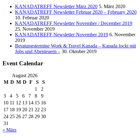
KANADATREFF Newsletter März 2020
5. März 2020
KANADATREFF Newsletter Februar 2020 – February 2020
10. Februar 2020
KANADATREFF Newsletter November / December 2019
25. November 2019
KANADATREFF Newsletter November 2019
6. November
2019
Beratungstermine Work & Travel Kanada – Kanada lockt mit
Jobs und Abenteuern –
30. Oktober 2019
Event Calendar
August 2026
M
D
M
D
F
S
S
1
2
3
4
5
6
7
8
9
10
11
12
13
14
15
16
17
18
19
20
21
22
23
24
25
26
27
28
29
30
31
« März