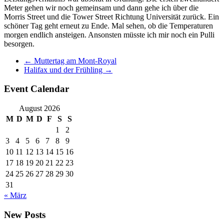
Meter gehen wir noch gemeinsam und dann gehe ich über die
Morris Street und die Tower Street Richtung Universität zurück. Ein
schöner Tag geht erneut zu Ende. Mal sehen, ob die Temperaturen
morgen endlich ansteigen. Ansonsten müsste ich mir noch ein Pulli
besorgen.
←
Muttertag am Mont-Royal
Halifax und der Frühling
→
Event Calendar
August 2026
M
D
M
D
F
S
S
1
2
3
4
5
6
7
8
9
10
11
12
13
14
15
16
17
18
19
20
21
22
23
24
25
26
27
28
29
30
31
« März
New Posts