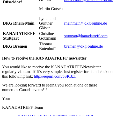
Düsseldorf
Martin Gutsch
Lydia und
DKG Rhein-Main
Gunther
rheinmain@dkg-online.de
Gläser
KANADATREFF
Christine
stuttgart@kanadatreff.com
Stuttgart
Gotzmann
Thomas
DKG Bremen
bremen@dkg-online.de
Butenhoff
How to receive the KANADATREFF newsletter
You would like to receive the KANADATREFF-Newsletter
regularly via e-mail? It´s very simple. Just register for it and click on
this following link
:
http://eepurl.com/bSK3z1
We are looking forward to seeing you soon at one of these
numerous Canada events!!!
Your
KANADATREFF Team