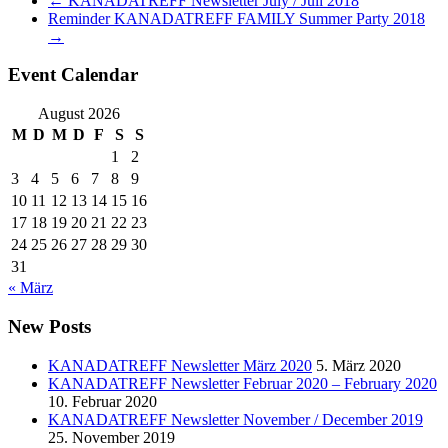
←
KANADATREFF Newsletter July / Juli 2018
Reminder KANADATREFF FAMILY Summer Party 2018
→
Event Calendar
August 2026
M
D
M
D
F
S
S
1
2
3
4
5
6
7
8
9
10
11
12
13
14
15
16
17
18
19
20
21
22
23
24
25
26
27
28
29
30
31
« März
New Posts
KANADATREFF Newsletter März 2020
5. März 2020
KANADATREFF Newsletter Februar 2020 – February 2020
10. Februar 2020
KANADATREFF Newsletter November / December 2019
25. November 2019