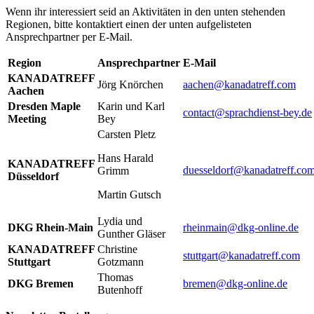
Wenn ihr interessiert seid an Aktivitäten in den unten stehenden
Regionen, bitte kontaktiert einen der unten aufgelisteten
Ansprechpartner per E-Mail.
Region
Ansprechpartner
E-Mail
KANADATREFF
Jörg Knörchen
aachen@kanadatreff.com
Aachen
Dresden Maple
Karin und Karl
contact@sprachdienst-bey.de
Meeting
Bey
Carsten Pletz
Hans Harald
KANADATREFF
duesseldorf@kanadatreff.co
Grimm
Düsseldorf
Martin Gutsch
Lydia und
DKG Rhein-Main
rheinmain@dkg-online.de
Gunther Gläser
KANADATREFF
Christine
stuttgart@kanadatreff.com
Stuttgart
Gotzmann
Thomas
DKG Bremen
bremen@dkg-online.de
Butenhoff