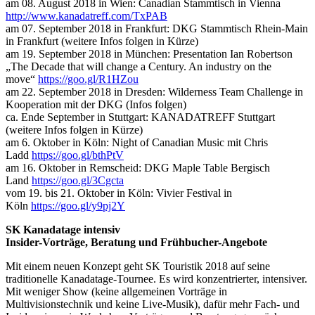
am 08. August 2018 in Wien: Canadian Stammtisch in Vienna
http://www.kanadatreff.com/TxPAB
am 07. September 2018 in Frankfurt: DKG Stammtisch Rhein-Main
in Frankfurt (weitere Infos folgen in Kürze)
am 19. September 2018 in München: Presentation Ian Robertson
„The Decade that will change a Century. An industry on the
move“
https://goo.gl/R1HZou
am 22. September 2018 in Dresden: Wilderness Team Challenge in
Kooperation mit der DKG (Infos folgen)
ca. Ende September in Stuttgart: KANADATREFF Stuttgart
(weitere Infos folgen in Kürze)
am 6. Oktober in Köln: Night of Canadian Music mit Chris
Ladd
https://goo.gl/bthPtV
am 16. Oktober in Remscheid: DKG Maple Table Bergisch
Land
https://goo.gl/3Cgcta
vom 19. bis 21. Oktober in Köln: Vivier Festival in
Köln
https://goo.gl/y9pj2Y
SK Kanadatage intensiv
Insider-Vorträge, Beratung und Frühbucher-Angebote
Mit einem neuen Konzept geht SK Touristik 2018 auf seine
traditionelle Kanadatage-Tournee. Es wird konzentrierter, intensiver.
Mit weniger Show (keine allgemeinen Vorträge in
Multivisionstechnik und keine Live-Musik), dafür mehr Fach- und