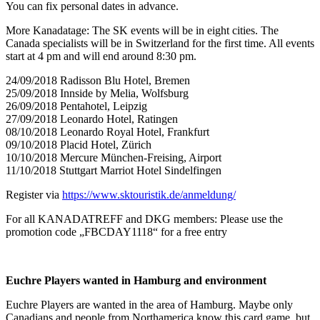
You can fix personal dates in advance.
More Kanadatage: The SK events will be in eight cities. The
Canada specialists will be in Switzerland for the first time. All events
start at 4 pm and will end around 8:30 pm.
24/09/2018 Radisson Blu Hotel, Bremen
25/09/2018 Innside by Melia, Wolfsburg
26/09/2018 Pentahotel, Leipzig
27/09/2018 Leonardo Hotel, Ratingen
08/10/2018 Leonardo Royal Hotel, Frankfurt
09/10/2018 Placid Hotel, Zürich
10/10/2018 Mercure München-Freising, Airport
11/10/2018 Stuttgart Marriot Hotel Sindelfingen
Register via
https://www.sktouristik.de/anmeldung/
For all KANADATREFF and DKG members: Please use the
promotion code „FBCDAY1118“ for a free entry
Euchre Players wanted in Hamburg and environment
Euchre Players are wanted in the area of Hamburg. Maybe only
Canadians and people from Northamerica know this card game, but