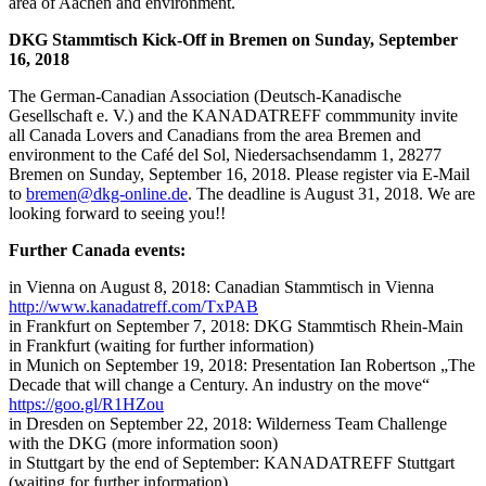
area of Aachen and environment.
DKG Stammtisch Kick-Off in Bremen on Sunday, September
16, 2018
The German-Canadian Association (Deutsch-Kanadische
Gesellschaft e. V.) and the KANADATREFF commmunity invite
all Canada Lovers and Canadians from the area Bremen and
environment to the Café del Sol, Niedersachsendamm 1, 28277
Bremen on Sunday, September 16, 2018. Please register via E-Mail
to
bremen@dkg-online.de
. The deadline is August 31, 2018. We are
looking forward to seeing you!!
Further Canada events:
in Vienna on August 8, 2018: Canadian Stammtisch in Vienna
http://www.kanadatreff.com/TxPAB
in Frankfurt on September 7, 2018: DKG Stammtisch Rhein-Main
in Frankfurt (waiting for further information)
in Munich on September 19, 2018: Presentation Ian Robertson „The
Decade that will change a Century. An industry on the move“
https://goo.gl/R1HZou
in Dresden on September 22, 2018: Wilderness Team Challenge
with the DKG (more information soon)
in Stuttgart by the end of September: KANADATREFF Stuttgart
(waiting for further information)