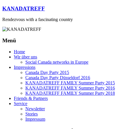
Zum
KANADATREFF
Inhalt
springen
Rendezvous with a fascinating country
Menü
Home
Wir über uns
Social Canada networks in Europe
Impressions
Canada Day Party 2015
Canada Day Party Düsseldorf 2016
KANADATREFF FAMILY Summer Party 2015
KANADATREFF FAMILY Summer Party 2016
KANADATREFF FAMILY Summer Party 2018
Friends & Partners
Service
Newsletter
Stories
Impressum