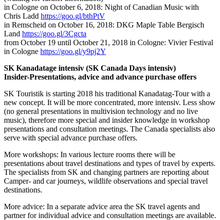
in Cologne on October 6, 2018: Night of Canadian Music with
Chris Ladd
https://goo.gl/bthPtV
in Remscheid on October 16, 2018: DKG Maple Table Bergisch
Land
https://goo.gl/3Cgcta
from October 19 until October 21, 2018 in Cologne: Vivier Festival
in Cologne
https://goo.gl/y9pj2Y
SK Kanadatage intensiv (SK Canada Days intensiv)
Insider-Presentations, advice and advance purchase offers
SK Touristik is starting 2018 his traditional Kanadatag-Tour with a
new concept. It will be more concentrated, more intensiv. Less show
(no general presentations in multivision technology and no live
music), therefore more special and insider knowledge in workshop
presentations and consultation meetings. The Canada specialists also
serve with special advance purchase offers.
More workshops: In various lecture rooms there will be
presentations about travel destinations and types of travel by experts.
The specialists from SK and changing partners are reporting about
Camper- and car journeys, wildlife observations and special travel
destinations.
More advice: In a separate advice area the SK travel agents and
partner for individual advice and consultation meetings are available.