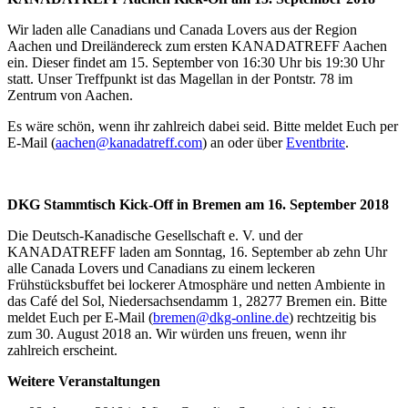
Wir laden alle Canadians und Canada Lovers aus der Region
Aachen und Dreiländereck zum ersten KANADATREFF Aachen
ein. Dieser findet am 15. September von 16:30 Uhr bis 19:30 Uhr
statt. Unser Treffpunkt ist das Magellan in der Pontstr. 78 im
Zentrum von Aachen.
Es wäre schön, wenn ihr zahlreich dabei seid. Bitte meldet Euch per
E-Mail (
aachen@kanadatreff.com
) an oder über
Eventbrite
.
DKG Stammtisch Kick-Off in Bremen am 16. September 2018
Die Deutsch-Kanadische Gesellschaft e. V. und der
KANADATREFF laden am Sonntag, 16. September ab zehn Uhr
alle Canada Lovers und Canadians zu einem leckeren
Frühstücksbuffet bei lockerer Atmosphäre und netten Ambiente in
das Café del Sol, Niedersachsendamm 1, 28277 Bremen ein. Bitte
meldet Euch per E-Mail (
bremen@dkg-online.de
) rechtzeitig bis
zum 30. August 2018 an. Wir würden uns freuen, wenn ihr
zahlreich erscheint.
Weitere Veranstaltungen