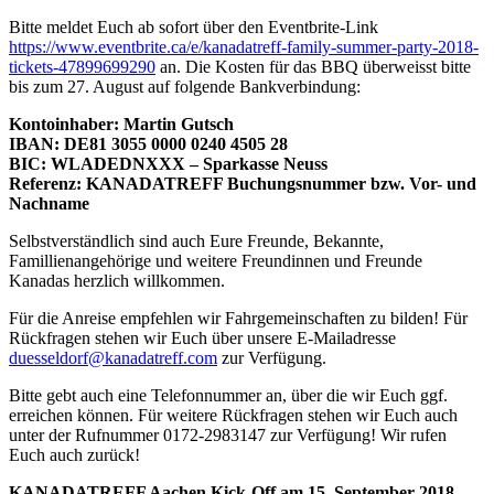
Bitte meldet Euch ab sofort über den Eventbrite-Link
https://www.eventbrite.ca/e/kanadatreff-family-summer-party-2018-
tickets-47899699290
an. Die Kosten für das BBQ überweisst bitte
bis zum 27. August auf folgende Bankverbindung:
Kontoinhaber: Martin Gutsch
IBAN: DE81 3055 0000 0240 4505 28
BIC: WLADEDNXXX – Sparkasse Neuss
Referenz: KANADATREFF Buchungsnummer bzw. Vor- und
Nachname
Selbstverständlich sind auch Eure Freunde, Bekannte,
Famillienangehörige und weitere Freundinnen und Freunde
Kanadas herzlich willkommen.
Für die Anreise empfehlen wir Fahrgemeinschaften zu bilden! Für
Rückfragen stehen wir Euch über unsere E-Mailadresse
duesseldorf@kanadatreff.com
zur Verfügung.
Bitte gebt auch eine Telefonnummer an, über die wir Euch ggf.
erreichen können. Für weitere Rückfragen stehen wir Euch auch
unter der Rufnummer 0172-2983147 zur Verfügung! Wir rufen
Euch auch zurück!
KANADATREFF Aachen Kick-Off am 15. September 2018