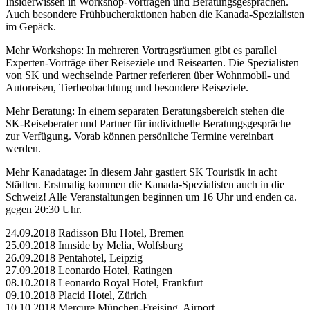
Insiderwissen in Workshop-Vorträgen und Beratungsgesprächen.
Auch besondere Frühbucheraktionen haben die Kanada-Spezialisten
im Gepäck.
Mehr Workshops: In mehreren Vortragsräumen gibt es parallel
Experten-Vorträge über Reiseziele und Reisearten. Die Spezialisten
von SK und wechselnde Partner referieren über Wohnmobil- und
Autoreisen, Tierbeobachtung und besondere Reiseziele.
Mehr Beratung: In einem separaten Beratungsbereich stehen die
SK-Reiseberater und Partner für individuelle Beratungsgespräche
zur Verfügung. Vorab können persönliche Termine vereinbart
werden.
Mehr Kanadatage: In diesem Jahr gastiert SK Touristik in acht
Städten. Erstmalig kommen die Kanada-Spezialisten auch in die
Schweiz! Alle Veranstaltungen beginnen um 16 Uhr und enden ca.
gegen 20:30 Uhr.
24.09.2018 Radisson Blu Hotel, Bremen
25.09.2018 Innside by Melia, Wolfsburg
26.09.2018 Pentahotel, Leipzig
27.09.2018 Leonardo Hotel, Ratingen
08.10.2018 Leonardo Royal Hotel, Frankfurt
09.10.2018 Placid Hotel, Zürich
10.10.2018 Mercure München-Freising, Airport