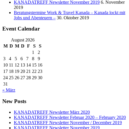
KANADATREFF Newsletter November 2019
6. November
2019
Beratungstermine Work & Travel Kanada – Kanada lockt mit
Jobs und Abenteuern –
30. Oktober 2019
Event Calendar
August 2026
M
D
M
D
F
S
S
1
2
3
4
5
6
7
8
9
10
11
12
13
14
15
16
17
18
19
20
21
22
23
24
25
26
27
28
29
30
31
« März
New Posts
KANADATREFF Newsletter März 2020
KANADATREFF Newsletter Februar 2020 – February 2020
KANADATREFF Newsletter November / December 2019
KANADATREFF Newsletter November 2019