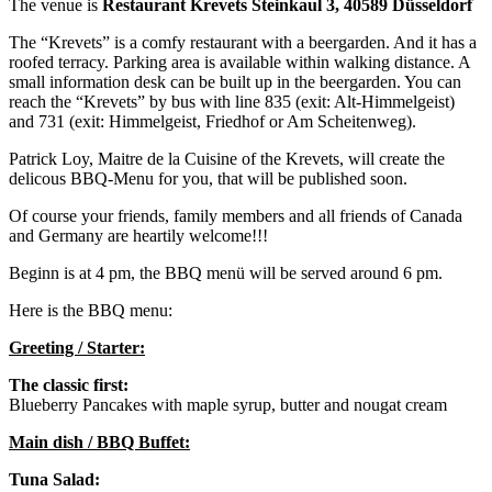
The venue is
Restaurant Krevets
Steinkaul 3,
40589 Düsseldorf
The “Krevets” is a comfy restaurant with a beergarden. And it has a
roofed terracy. Parking area is available within walking distance. A
small information desk can be built up in the beergarden. You can
reach the “Krevets” by bus with line 835 (exit: Alt-Himmelgeist)
and 731 (exit: Himmelgeist, Friedhof or Am Scheitenweg).
Patrick Loy, Maitre de la Cuisine of the Krevets, will create the
delicous BBQ-Menu for you, that will be published soon.
Of course your friends, family members and all friends of Canada
and Germany are heartily welcome!!!
Beginn is at 4 pm, the BBQ menü will be served around 6 pm.
Here is the BBQ menu:
Greeting / Starter:
The classic first:
Blueberry Pancakes with maple syrup, butter and nougat cream
Main dish / BBQ Buffet:
Tuna Salad: