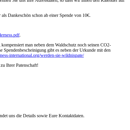
nnen Sie uns Ihre Adressdaten, so dass wir Ihnen den Kalender auf
r als Dankeschön schon ab einer Spende von 10€.
erness.pdf
.
eitig kompensiert man neben dem Waldschutz noch seinen CO2-
ne Spendenbescheinigung gibt es neben der Urkunde mit den
ness-
international.org/werden-sie-
wildnispate/
zu Ihrer Patenschaft!
ndet uns die Details sowie Eure Kontaktdaten.