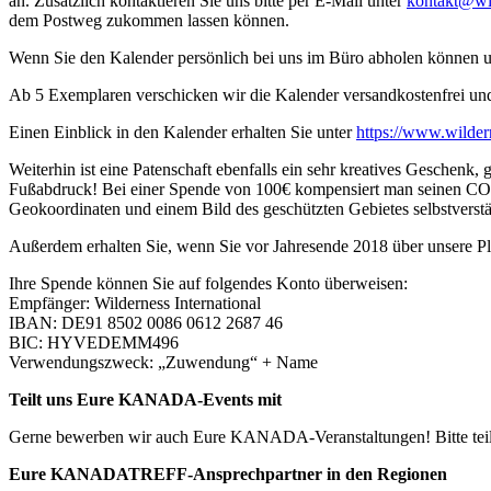
an. Zusätzlich kontaktieren Sie uns bitte per E-Mail unter
kontakt@wi
dem Postweg zukommen lassen können.
Wenn Sie den Kalender persönlich bei uns im Büro abholen können u
Ab 5 Exemplaren verschicken wir die Kalender versandkostenfrei und
Einen Einblick in den Kalender erhalten Sie unter
https://www.wilder
Weiterhin ist eine Patenschaft ebenfalls ein sehr kreatives Geschen
Fußabdruck! Bei einer Spende von 100€ kompensiert man seinen CO2-
Geokoordinaten und einem Bild des geschützten Gebietes selbstverstän
Außerdem erhalten Sie, wenn Sie vor Jahresende 2018 über unsere Plat
Ihre Spende können Sie auf folgendes Konto überweisen:
Empfänger: Wilderness International
IBAN: DE91 8502 0086 0612 2687 46
BIC: HYVEDEMM496
Verwendungszweck: „Zuwendung“ + Name
Teilt uns Eure KANADA-Events mit
Gerne bewerben wir auch Eure KANADA-Veranstaltungen! Bitte teilt s
Eure KANADATREFF-Ansprechpartner in den Regionen