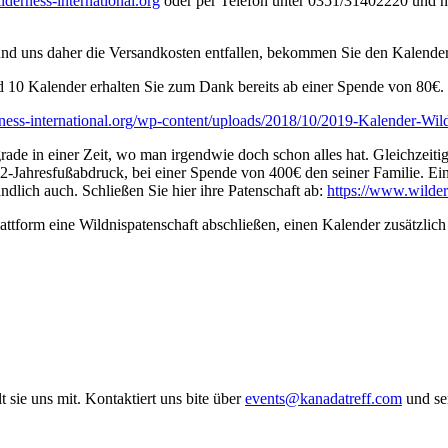
lderness-
international.org
oder per Telefon unter 0351/31402220 und ne
nd uns daher die Versandkosten entfallen, bekommen Sie den Kalende
 10 Kalender erhalten Sie zum Dank bereits ab einer Spende von 80€.
ness-
international.org/wp-content/
uploads/2018/10/2019-Kalender-
Wild
k, grade in einer Zeit, wo man irgendwie doch schon alles hat. Gleichz
Jahresfußabdruck, bei einer Spende von 400€ den seiner Familie. Ei
dlich auch. Schließen Sie hier ihre Patenschaft ab:
https://www.wilder
tform eine Wildnispatenschaft abschließen, einen Kalender zusätzlich 
ie uns mit. Kontaktiert uns bite über
events@kanadatreff.com
und se