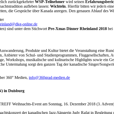
rzlich zurückgekehrter
WSP-Teilnehmer
wird seinen
Erfahrungsberic
achtstradition aufleben lassen:
Wichteln
. Hierfür bitten wir jede/n e
eiten, die Gespräche über Kanada anregen. Den genauen Ablauf des Wi
ter
einland@dkg-online.de
ten) sind unter dem Stichwort
Pre-Xmas Dinner Rheinland 2018
bei
 Auswanderung, Produkte und Kultur bietet die Veranstaltung eine R
en, Anbieter von Schul- und Studienprogrammen, Fluggesellschaften, Au
ge, Workshops, musikalische und kulinarische Highlights sowie ein Ge
che Untermalung sorgt den ganzen Tag der kanadische Singer/Songwrit
über 360° Medien,
info@360grad-medien.de
) in Duisburg
EFF Weihnachts-Event am Sonntag, 16. Dezember 2018 (3. Advent) n
ihnachtskonzert der kanadischen Jazz-Sängerin Judy Rafat in Begleitung