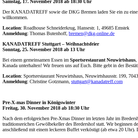
Samstag, 17. November 2018 ab 18:30 Uhr
Der KANADATREFF sowie die DKG Bremen laden Sie ein zu einem ge
willkommen.
Location
: Roadhouse Schneiderkrug, Hansestr. 1, 49685 Emstek
Anmeldung
: Thomas Butenhoff,
bremen@dkg-online.de
KANADATREFF Stuttgart – Weihnachtsfeier
Sonntag, 25. November 2018 ab 13 Uhr
Bei einem gemeinsamen Essen im
Sportsrestaurant Neuwirtshaus
,
Kanada unterhalten! Wir freuen uns auf Euch. Bitte gebt in der Bes
Location
: Sportsrestaurant Neuwirtshaus, Neuwirtshausstr. 199, 7043
Anmeldung
: Christine Gotzmann,
stuttgart@kanadatreff.com
Pre-X-mas Dinner in Königswinter
Freitag, 30. November 2018 ab 18:30 Uhr
Nach dem erfolgreichen Pre-Xmas Dinner im letzten Jahr im Bredersh
traditionsreichen Gewölbekeller des Bredershof statt. Wir beginne
anschließend mit einem leckeren Buffet verköstigt (ab etwa 20 Uhr). D