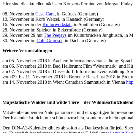
Hier sind die aktuellen nächsten Konzert-Termine von Morgan Finlay,
08. November in
Casa Cara
, in Gefrees (Germany)
10. November in Korb Welzel, in Hausach (Germany)
16. November in der
Kulturwerkstatt
, in Sonthofen (Germany)
28. November im Spieker, in Eckernförde (Germany)
29. November 29 mit
The Peejays
im Kulturbrücken Jungbusch, in 
30. November im
Cafe Gramsci
, in Dachau (Germany)
Weitere Veranstaltungen
am 05. November 2018 in Aachen: Informationsveranstaltung: Sprachf
am 06. November 2018 in Bad Heilbrunn: Film “Watermark” und Kü
am 07. November 2018 in Düsseldorf: Informationsveranstaltung: Spr
vom 09. bis 11. November 2018 in Bremen: ReiseLust 2018 in Bre
am 14. November 2018 in Wien: Canadian Stammtisch in Vienna
htt
Majestätische Wälder und wilde Tiere – der Wildnisschutzkalend
Mit atemberaubenden Naturpanoramen und einzigartigen Impressionen 
Der Kalender ist nicht nur schön anzusehen, sondern auch ein optim
Den DIN-A3-Kalender gibt es ab sofort als Dankeschön für jede Sp