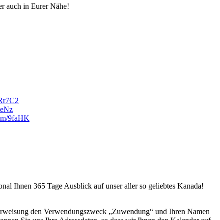
er auch in Eurer Nähe!
/Rr7C2
UeNz
com/9faHK
al Ihnen 365 Tage Ausblick auf unser aller so geliebtes Kanada!
 Überweisung den Verwendungszweck „Zuwendung“ und Ihren Namen