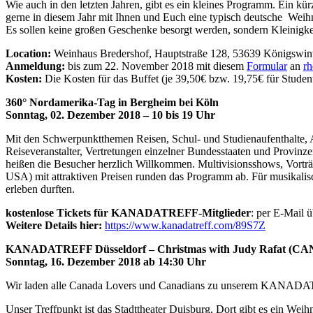
Wie auch in den letzten Jahren, gibt es ein kleines Programm. Ein kü
gerne in diesem Jahr mit Ihnen und Euch eine typisch deutsche Weihn
Es sollen keine großen Geschenke besorgt werden, sondern Kleinigk
Location:
Weinhaus Bredershof, Hauptstraße 128, 53639 Königswin
Anmeldung:
bis zum 22. November 2018 mit diesem
Formular
an
rh
Kosten:
Die Kosten für das Buffet (je 39,50€ bzw. 19,75€ für Studen
360° Nordamerika-Tag in Bergheim bei Köln
Sonntag, 02. Dezember 2018 – 10 bis 19 Uhr
Mit den Schwerpunktthemen Reisen, Schul- und Studienaufenthalte,
Reiseveranstalter, Vertretungen einzelner Bundesstaaten und Provinz
heißen die Besucher herzlich Willkommen. Multivisionsshows, Vorträ
USA) mit attraktiven Preisen runden das Programm ab. Für musikalis
erleben durften.
kostenlose Tickets für KANADATREFF-Mitglieder
: per E-Mail 
Weitere Details hier:
https://www.kanadatreff.com/89S7Z
KANADATREFF Düsseldorf – Christmas with Judy Rafat (CAN
Sonntag, 16. Dezember 2018 ab 14:30 Uhr
Wir laden alle Canada Lovers und Canadians zu unserem KANADATR
Unser Treffpunkt ist das Stadttheater Duisburg, Dort gibt es ein We