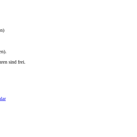
en)
en).
en sind frei.
lar