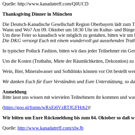
Quelle: http://www.kanadatreff.com/Q0UCD
Thanksgiving Dinner in München
Die Deutsch-Kanadische Gesellschaft Region Oberbayern lädt zum Tr
Wann und Wo? Am 09. Oktober um 18:30 Uhr im Kultur- und Bürgerh
Um diese Feier so kanadisch wie möglich zu gestalten, bitten wir um 
Die DKG versorgt Euch mit einem wundervoll gut aussehenden Truth
In typischer Potluck Fashion, bitten wir dass jeder Teilnehmer ein Geri
Um die Kosten (Truthahn, Miete der Räumlichkeiten, Dekoration) zu d
Wein, Bier, Mineralwasser und Softdrinks können vor Ort bestellt we
Wir danken Euch für Euer Verständnis und Eure Unterstützung, so das
Anmeldung
Bitte lasst uns wissen mit wievielen Teilnehmern ihr kommen und was 
(
https://goo.gl/forms/wRxEi6Vz
RTJGFHrb2
)!
Wir bitten um Eure Rückmeldung bis zum 04. Oktober so daß wi
Quelle:
http://www.kanadatreff.com/xlwJb