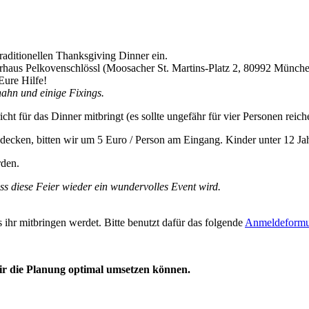
aditionellen Thanksgiving Dinner ein.
aus Pelkovenschlössl (Moosacher St. Martins-Platz 2, 80992 Münch
Eure Hilfe!
ahn und einige Fixings.
cht für das Dinner mitbringt (es sollte ungefähr für vier Personen reich
ecken, bitten wir um 5 Euro / Person am Eingang. Kinder unter 12 Jahr
rden.
s diese Feier wieder ein wundervolles Event wird.
ihr mitbringen werdet. Bitte benutzt dafür das folgende
Anmeldeformu
r die Planung optimal umsetzen können.