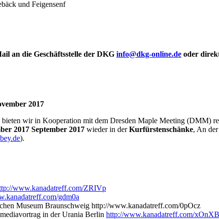
gebäck und Feigensenf
ail an die Geschäftsstelle der DKG
info@dkg-online.de
oder direk
November 2017
bieten wir in Kooperation mit dem Dresden Maple Meeting (DMM) rege
ber 2017 September 2017
wieder in der
Kurfürstenschänke
, An de
bey.de
).
ttp://www.kanadatreff.com/ZRIVp
ww.kanadatreff.com/gdm0a
tischen Museum Braunschweig http://www.kanadatreff.com/0pOcz
mediavortrag in der Urania Berlin
http://www.kanadatreff.com/xOnX