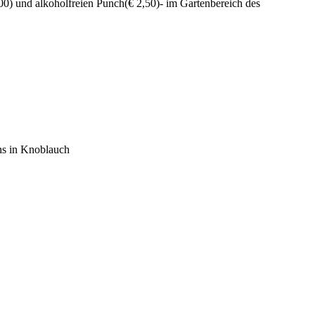
00) und alkoholfreien Punch(€ 2,50)- im Gartenbereich des
ns in Knoblauch