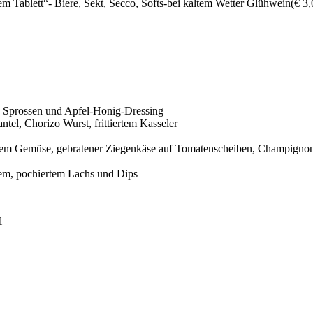
m Tablett“- Biere, Sekt, Secco, Softs-bei kaltem Wetter Glühwein(€ 3,
a, Sprossen und Apfel-Honig-Dressing
el, Chorizo Wurst, frittiertem Kasseler
egtem Gemüse, gebratener Ziegenkäse auf Tomatenscheiben, Champigno
anzem, pochiertem Lachs und Dips
l