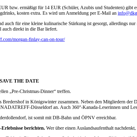
25 EUR bzw. ermäßigt für 14 EUR (Schüler, Azubis und Studenten) gibt
ongdrinks, kosten extra. Es wird um Anmeldung per E-Mail an
info@dkg
ch für eine kleine kulinarische Stärkung ist gesorgt, allerdings nur s
auch direkt in die Bar liefert.
f.com/morgan-finlay-can-on-tour/
7 – SAVE THE DATE
llen „Pre-Christmas-Dinner“ treffen.
redershof in Königswinter zusammen. Neben den Mitgliedern der DKG
ANADATREFF-Düsseldorf an. Auch 360°-Kanada-Leserinnen und Leser
derdollendorf, ist somit mit DB-Bahn und ÖPNV erreichbar.
Erlebnisse berichten.
Wer über einen Auslandsaufenthalt nachdenkt,