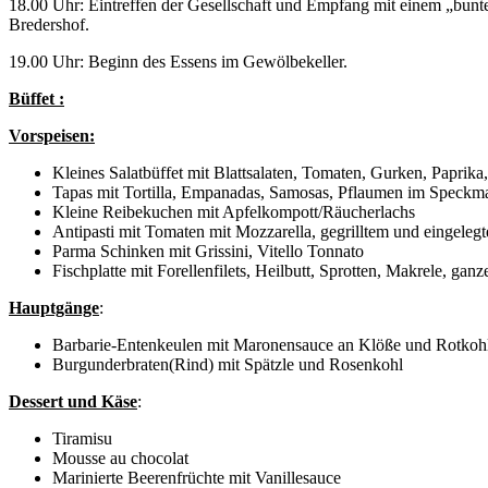
18.00 Uhr: Eintreffen der Gesellschaft und Empfang mit einem „bunte
Bredershof.
19.00 Uhr: Beginn des Essens im Gewölbekeller.
Büffet :
Vorspeisen:
Kleines Salatbüffet mit Blattsalaten, Tomaten, Gurken, Paprik
Tapas mit Tortilla, Empanadas, Samosas, Pflaumen im Speckmant
Kleine Reibekuchen mit Apfelkompott/Räucherlachs
Antipasti mit Tomaten mit Mozzarella, gegrilltem und eingel
Parma Schinken mit Grissini, Vitello Tonnato
Fischplatte mit Forellenfilets, Heilbutt, Sprotten, Makrele, g
Hauptgänge
:
Barbarie-Entenkeulen mit Maronensauce an Klöße und Rotkoh
Burgunderbraten(Rind) mit Spätzle und Rosenkohl
Dessert und Käse
:
Tiramisu
Mousse au chocolat
Marinierte Beerenfrüchte mit Vanillesauce