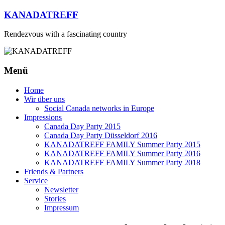
Zum
KANADATREFF
Inhalt
springen
Rendezvous with a fascinating country
Menü
Home
Wir über uns
Social Canada networks in Europe
Impressions
Canada Day Party 2015
Canada Day Party Düsseldorf 2016
KANADATREFF FAMILY Summer Party 2015
KANADATREFF FAMILY Summer Party 2016
KANADATREFF FAMILY Summer Party 2018
Friends & Partners
Service
Newsletter
Stories
Impressum