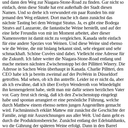
und dann den Weg zur Niagara-Stone-Road zu finden. Gar nicht so
einfach, denn diese Straße hat erst außerhalb der Stadt diesen
Namen. Und so drehe ich verwundert ein paar Runden bis mir
jemand den Weg erläutert. Dort mache ich dann zunächst das
nächste Tasting bei dem Weingut Stratus. Ja, es gibt eine Bodega
Stratvs auf Lanzarote, die fantastische Weine herstellt, und auf der
eine liebe Freundin von mir im Moment arbeitet, aber dieser
Namensvetter ist damit nicht zu vergleichen. Kanada steht einfach
für eine andere Spezies von Weinen. Und diese Weine sind ebenso
wie die Weine, die mir bislang bekannt sind, sehr elegant und sehr
schmackhaft. Schöne Cuvées sind dabei. Vielleicht eine Adresse für
die Zukunft. Ich fahre weiter die Niagara-Stone-Road entlang und
mache meinen nächsten Zwischenstopp bei der Pillitteri Winery. Die
Adresse in Sachen Wein überhaupt in Kanada. Charlie Pilltteri, den
CEO habe ich ja bereits zweimal auf der ProWein in Düsseldorf
getroffen. Mal sehen, ob ich ihn antreffe. Leider ist er nicht da, aber
als ich erwähne, daß ich über Evelyn Wenderoth von Winedelight
ihn kennengelernt habe, stellt man mir dafür seinen herzlichen Vater
vor. Gary freut sich riesig, daß ich den Zwischenstopp eingelegt
habe und spontan arrangiert er eine persönliche Führung, welche
durch Matthew einem ebenso netten jungen Angestellten gemacht
wird. Fachmännisch erklärt Mattew mir zunächst die Geschichte der
Familie, zeigt mir Auszeichnungen aus aller Welt. Und dann geht es
durch die Produktionsbereiche. Zunächst entlang der Edelstahltanks,
wo die Gährung der späteren Weine erfolgt. Dann in den Barrel