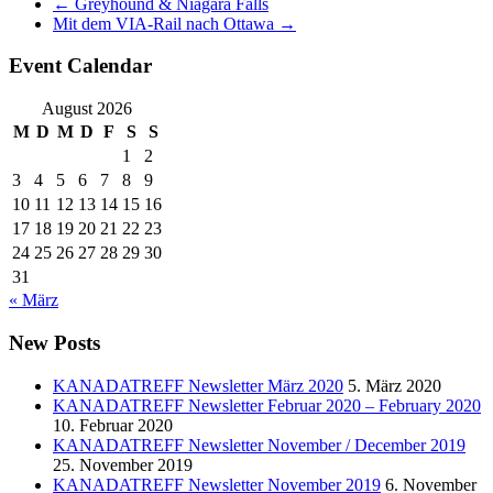
←
Greyhound & Niagara Falls
Mit dem VIA-Rail nach Ottawa
→
Event Calendar
August 2026
M
D
M
D
F
S
S
1
2
3
4
5
6
7
8
9
10
11
12
13
14
15
16
17
18
19
20
21
22
23
24
25
26
27
28
29
30
31
« März
New Posts
KANADATREFF Newsletter März 2020
5. März 2020
KANADATREFF Newsletter Februar 2020 – February 2020
10. Februar 2020
KANADATREFF Newsletter November / December 2019
25. November 2019
KANADATREFF Newsletter November 2019
6. November