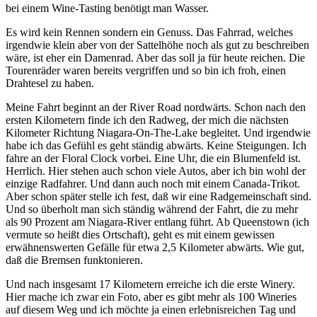
bei einem Wine-Tasting benötigt man Wasser.
Es wird kein Rennen sondern ein Genuss. Das Fahrrad, welches
irgendwie klein aber von der Sattelhöhe noch als gut zu beschreiben
wäre, ist eher ein Damenrad. Aber das soll ja für heute reichen. Die
Tourenräder waren bereits vergriffen und so bin ich froh, einen
Drahtesel zu haben.
Meine Fahrt beginnt an der River Road nordwärts. Schon nach den
ersten Kilometern finde ich den Radweg, der mich die nächsten
Kilometer Richtung Niagara-On-The-Lake begleitet. Und irgendwie
habe ich das Gefühl es geht ständig abwärts. Keine Steigungen. Ich
fahre an der Floral Clock vorbei. Eine Uhr, die ein Blumenfeld ist.
Herrlich. Hier stehen auch schon viele Autos, aber ich bin wohl der
einzige Radfahrer. Und dann auch noch mit einem Canada-Trikot.
Aber schon später stelle ich fest, daß wir eine Radgemeinschaft sind.
Und so überholt man sich ständig während der Fahrt, die zu mehr
als 90 Prozent am Niagara-River entlang führt. Ab Queenstown (ich
vermute so heißt dies Ortschaft), geht es mit einem gewissen
erwähnenswerten Gefälle für etwa 2,5 Kilometer abwärts. Wie gut,
daß die Bremsen funktonieren.
Und nach insgesamt 17 Kilometern erreiche ich die erste Winery.
Hier mache ich zwar ein Foto, aber es gibt mehr als 100 Wineries
auf diesem Weg und ich möchte ja einen erlebnisreichen Tag und