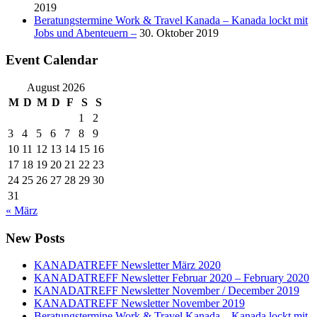
2019
Beratungstermine Work & Travel Kanada – Kanada lockt mit
Jobs und Abenteuern –
30. Oktober 2019
Event Calendar
August 2026
M
D
M
D
F
S
S
1
2
3
4
5
6
7
8
9
10
11
12
13
14
15
16
17
18
19
20
21
22
23
24
25
26
27
28
29
30
31
« März
New Posts
KANADATREFF Newsletter März 2020
KANADATREFF Newsletter Februar 2020 – February 2020
KANADATREFF Newsletter November / December 2019
KANADATREFF Newsletter November 2019
Beratungstermine Work & Travel Kanada – Kanada lockt mit