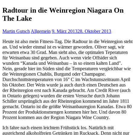
Radtour in die Weinregion Niagara On
The Lake
Martin Gutsch
Allgemein
9. März 2013
28. Oktober 2013
Heute ist also mein Fitness-Tag. Die Radtour in die Weinregion steht
an. Und wieder einmal ist es wärmer geworden. Oliver sagt, wir
erwarten etwa 30 Grad. Man sieht also, die optimalen Teperaturen
für Weinanbau sind gegeben. Auch wenn viele Offsider sich
wundern “Kanada und Weinanbau – in so einem kalten Land”.
Nein, gerade hier im Süden sind die Temperaturen vergleichbar wie
die Weinregionen Chablis, Burgund oder Champagne.
Durchschnittstemperaturen von 16° C im Wachstumszeitraum April
bis Oktober. Der Wein wurde ja auch durch einen Deutschen aus
der Rheinregion erst nach Kanada gebracht. Am Credit River (auch
in Ontario gelegen) wurden die ersten Versuche durch Johann
Schiller ursprünglich aus der Rheinregion kommend im Jahre 1811
gemacht. Ontario ist die größte Weinanbauregion Kanadas. Etwa 80
Prozent der Produktionsmengen kommen hier her. Und davon 80
Prozent kommen aus der Region Niagara Wine Country.
Ich fahre nach einem leichtem Frühstück los. Natürlich mit
ausreichend alkoholfreien Getränken im Rucksack. Denn nicht nur