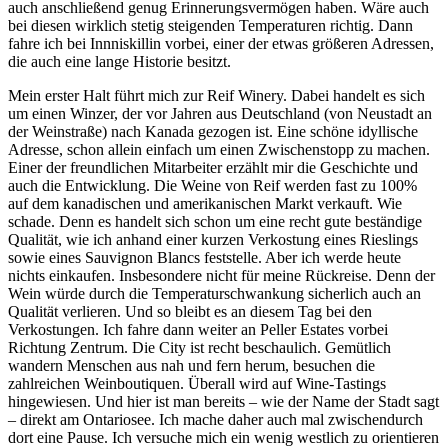
auch anschließend genug Erinnerungsvermögen haben. Wäre auch
bei diesen wirklich stetig steigenden Temperaturen richtig. Dann
fahre ich bei Innniskillin vorbei, einer der etwas größeren Adressen,
die auch eine lange Historie besitzt.
Mein erster Halt führt mich zur Reif Winery. Dabei handelt es sich
um einen Winzer, der vor Jahren aus Deutschland (von Neustadt an
der Weinstraße) nach Kanada gezogen ist. Eine schöne idyllische
Adresse, schon allein einfach um einen Zwischenstopp zu machen.
Einer der freundlichen Mitarbeiter erzählt mir die Geschichte und
auch die Entwicklung. Die Weine von Reif werden fast zu 100%
auf dem kanadischen und amerikanischen Markt verkauft. Wie
schade. Denn es handelt sich schon um eine recht gute beständige
Qualität, wie ich anhand einer kurzen Verkostung eines Rieslings
sowie eines Sauvignon Blancs feststelle. Aber ich werde heute
nichts einkaufen. Insbesondere nicht für meine Rückreise. Denn der
Wein würde durch die Temperaturschwankung sicherlich auch an
Qualität verlieren. Und so bleibt es an diesem Tag bei den
Verkostungen. Ich fahre dann weiter an Peller Estates vorbei
Richtung Zentrum. Die City ist recht beschaulich. Gemütlich
wandern Menschen aus nah und fern herum, besuchen die
zahlreichen Weinboutiquen. Überall wird auf Wine-Tastings
hingewiesen. Und hier ist man bereits – wie der Name der Stadt sagt
– direkt am Ontariosee. Ich mache daher auch mal zwischendurch
dort eine Pause. Ich versuche mich ein wenig westlich zu orientieren