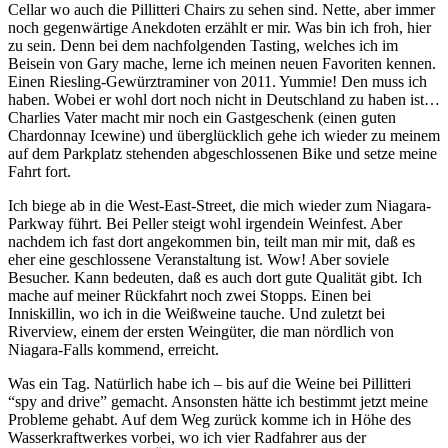
Cellar wo auch die Pillitteri Chairs zu sehen sind. Nette, aber immer
noch gegenwärtige Anekdoten erzählt er mir. Was bin ich froh, hier
zu sein. Denn bei dem nachfolgenden Tasting, welches ich im
Beisein von Gary mache, lerne ich meinen neuen Favoriten kennen.
Einen Riesling-Gewürztraminer von 2011. Yummie! Den muss ich
haben. Wobei er wohl dort noch nicht in Deutschland zu haben ist…
Charlies Vater macht mir noch ein Gastgeschenk (einen guten
Chardonnay Icewine) und überglücklich gehe ich wieder zu meinem
auf dem Parkplatz stehenden abgeschlossenen Bike und setze meine
Fahrt fort.
Ich biege ab in die West-East-Street, die mich wieder zum Niagara-
Parkway führt. Bei Peller steigt wohl irgendein Weinfest. Aber
nachdem ich fast dort angekommen bin, teilt man mir mit, daß es
eher eine geschlossene Veranstaltung ist. Wow! Aber soviele
Besucher. Kann bedeuten, daß es auch dort gute Qualität gibt. Ich
mache auf meiner Rückfahrt noch zwei Stopps. Einen bei
Inniskillin, wo ich in die Weißweine tauche. Und zuletzt bei
Riverview, einem der ersten Weingüter, die man nördlich von
Niagara-Falls kommend, erreicht.
Was ein Tag. Natürlich habe ich – bis auf die Weine bei Pillitteri
“spy and drive” gemacht. Ansonsten hätte ich bestimmt jetzt meine
Probleme gehabt. Auf dem Weg zurück komme ich in Höhe des
Wasserkraftwerkes vorbei, wo ich vier Radfahrer aus der