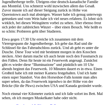
Jugendherberge treffe. Übrigens eine deutsch-kanadische Familie
aus Montréal. Uns schmerzt wohl inzwischen allem das Gesaß.
Zuvor musste ich auf dieser Steigung zurück in Höhe von
Queenstown auch mal absteigen. Wasser habe ich genug unterwegs
getrunken und vom Wein habe ich viel neues erfahren. Es lohnt sich
wirklich, bei diesen Weingütern vorbei zu sehen. Aber ebenso freut
sich jeder der zahlreichen Winzer – über einen Besuch. Wie heißt es
so schön: Probieren geht über Studieren.
Etwa gegen 17:30 Uhr erreiche ich zusammen mit dem
Vierergespann die Jugendherberge. Ich gebe das Rad und die
Schlüssel für das Fahrradschloss zurück. Und ab geht es unter die
Dusche. Diese Tour wird mir bestimmt morgen in den Knochen
stecken. Aber darum mache ich auch heute noch den Fussmarsch zu
den Fällen. Denn für heute ist ein Feuerwerk angesagt. Zunächst
gibt es wieder diese “Illuminazione” und pünktlich um 10 Uhr
abends beginnt das Feuerwerk. 10 Minuten dauert es in etwa. Einen
Großteil habe ich mit meiner Kamera festgehalten. Und ich hatte
einen super Standort. Von den Horseshoe-Falls konnte man alles
super sehen, da das Feuerwerk irgendwo in der Höhe von der
Brücke (für die Pkws) zwischen USA und Kanada gezündet wurde.
Noch einmal vier Kilometer zurück und ich falle sofort ins Bett. Mal
sehen, ob ich morgen Muskelkater habe oder nicht.