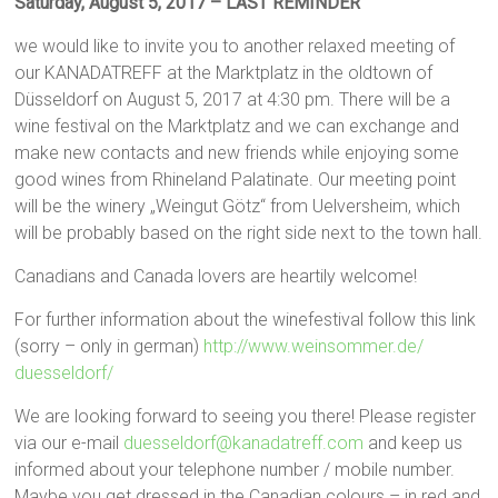
Saturday, August 5, 2017 – LAST REMINDER
we would like to invite you to another relaxed meeting of
our KANADATREFF at the Marktplatz in the oldtown of
Düsseldorf on August 5, 2017 at 4:30 pm. There will be a
wine festival on the Marktplatz and we can exchange and
make new contacts and new friends while enjoying some
good wines from Rhineland Palatinate. Our meeting point
will be the winery „Weingut Götz“ from Uelversheim, which
will be probably based on the right side next to the town hall.
Canadians and Canada lovers are heartily welcome!
For further information about the winefestival follow this link
(sorry – only in german)
http://www.weinsommer.de/
duesseldorf/
We are looking forward to seeing you there! Please register
via our e-mail
duesseldorf@kanadatreff.com
and keep us
informed about your telephone number / mobile number.
Maybe you get dressed in the Canadian colours – in red and