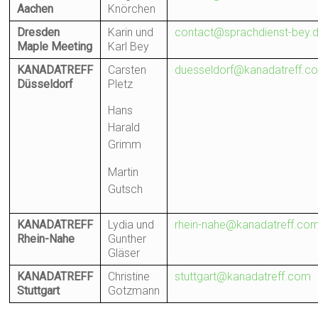
Aachen
Knörchen
Dresden
Karin und
contact@sprachdienst-bey.
Maple Meeting
Karl Bey
KANADATREFF
Carsten
duesseldorf@kanadatreff.c
Düsseldorf
Pletz
Hans
Harald
Grimm
Martin
Gutsch
KANADATREFF
Lydia und
rhein-nahe@kanadatreff.co
Rhein-Nahe
Gunther
Gläser
KANADATREFF
Christine
stuttgart@kanadatreff.com
Stuttgart
Gotzmann