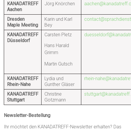
KANADATREFF
Jörg Knörchen
aachen@kanadatreff
Aachen
Dresden
Karin und Karl
contact@sprachdienst
Maple Meeting
Bey
KANADATREFF
Carsten Pletz
duesseldorf@kanadat
Düsseldorf
Hans Harald
Grimm
Martin Gutsch
KANADATREFF
Lydia und
rhein-nahe@kanadatre
Rhein-Nahe
Gunther Gläser
KANADATREFF
Christine
stuttgart@kanadatref
Stuttgart
Gotzmann
Newsletter-Bestellung
Ihr möchtet den KANADATREFF-Newsletter erhalten? Das