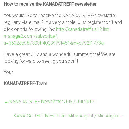
How to receive the KANADATREFF newsletter
You would like to receive the KANADATREFF-Newsletter
regularly via e-mail? It´s very simple. Just register for it and
click on this following link
:
http://kanadatreff.us12.list-
manage2.com/subscribe?
u=6692ed987303ff4003979f451&id=d792f1778a
Have a great July and a wonderful summertime! We are
looking forward to seeing you soon!!!
Your
KANADATREFF-Team
←
KANADATREFF Newsletter July / Juli 2017
KANADATREFF Newsletter Mitte August / Mid August
→