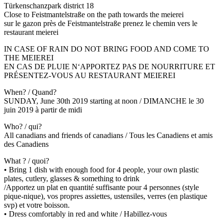
Türkenschanzpark district 18
Close to Feistmantelstraße on the path towards the meierei
sur le gazon près de Feistmantelstraße prenez le chemin vers le
restaurant meierei
IN CASE OF RAIN DO NOT BRING FOOD AND COME TO
THE MEIEREI
EN CAS DE PLUIE N‘APPORTEZ PAS DE NOURRITURE ET
PRÉSENTEZ-VOUS AU RESTAURANT MEIEREI
When? / Quand?
SUNDAY, June 30th 2019 starting at noon / DIMANCHE le 30
juin 2019 à partir de midi
Who? / qui?
All canadians and friends of canadians / Tous les Canadiens et amis
des Canadiens
What ? / quoi?
• Bring 1 dish with enough food for 4 people, your own plastic
plates, cutlery, glasses & something to drink
/Apportez un plat en quantité suffisante pour 4 personnes (style
pique-nique), vos propres assiettes, ustensiles, verres (en plastique
svp) et votre boisson.
• Dress comfortably in red and white / Habillez-vous