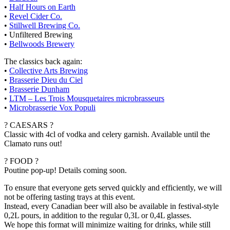
•
Half Hours on Earth
•
Revel Cider Co.
•
Stillwell Brewing Co.
• Unfiltered Brewing
•
Bellwoods Brewery
The classics back again:
•
Collective Arts Brewing
•
Brasserie Dieu du Ciel
•
Brasserie Dunham
•
LTM – Les Trois Mousquetaires microbrasseurs
•
Microbrasserie Vox Populi
? CAESARS ?
Classic with 4cl of vodka and celery garnish. Available until the
Clamato runs out!
? FOOD ?
Poutine pop-up! Details coming soon.
To ensure that everyone gets served quickly and efficiently, we will
not be offering tasting trays at this event.
Instead, every Canadian beer will also be available in festival-style
0,2L pours, in addition to the regular 0,3L or 0,4L glasses.
We hope this format will minimize waiting for drinks, while still