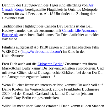
Definitiv der Hauptgewinn des Tages sind allerdings von
Air
Canada Rouge
bereitgestellte Flugtickets in Ontarios Metropole
Toronto für zwei Personen. Ab 18 Uhr findet die Ziehung der
Gewinner statt.
Traditionelles Highlight des Canada Day Berlins ist das Ball
Hockey Turnier, das wir zusammen mit
Canada Life Assurance
Europe plc
ausrichten. Bald kannst Du Dich dafür hier anmelden –
stay tuned.
Filmfans aufgepasst! Ab 19:30 zeigen wir den kanadischen Film
WEIRDOS (
https://weirdos.mubi.com/
) im Kino in der
KulturBrauerei.
Freu Dich auch auf die
Eisbaeren Berlin
! Zusammen mit ihrem
Maskottchen Bully kannst Du Torwandschießen ausprobieren. Und
mit etwas Glück, siehst Du sogar echte Eisbären, bei denen Du Dir
ein Autogramm ergattern kannst…!
Wenn Du eher literarisch interessiert bist, kommst Du auch voll auf
Deine Kosten. Im Vorgeschmack auf die Frankfurter Buchmesse
2020, bei der Kanada Gastland ist, kannst Du schon jetzt am
Canada Day Berlin einiges entdecken.
Willst Du mehr über Kanada erfahren? Dann komm zu den Ständen