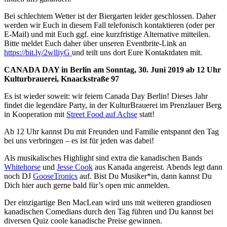
Bei schlechtem Wetter ist der Biergarten leider geschlossen. Daher
werden wir Euch in diesem Fall telefonisch kontaktieren (oder per
E-Mail) und mit Euch ggf. eine kurzfristige Alternative mitteilen.
Bitte meldet Euch daher über unseren Eventbrite-Link an
https://bit.ly/2wlliyG
und teilt uns dort Eure Kontaktdaten mit.
CANADA DAY in Berlin am Sonntag, 30. Juni 2019 ab 12 Uhr
Kulturbrauerei, Knaackstraße 97
Es ist wieder soweit: wir feiern Canada Day Berlin! Dieses Jahr
findet die legendäre Party, in der KulturBrauerei im Prenzlauer Berg
in Kooperation mit
Street Food auf Achse
statt!
Ab 12 Uhr kannst Du mit Freunden und Familie entspannt den Tag
bei uns verbringen – es ist für jeden was dabei!
Als musikalisches Highlight sind extra die kanadischen Bands
Whitehorse
und
Jesse Cook
aus Kanada angereist. Abends legt dann
noch DJ
GooseTronics
auf. Bist Du Musiker*in, dann kannst Du
Dich hier auch gerne bald für’s open mic anmelden.
Der einzigartige Ben MacLean wird uns mit weiteren grandiosen
kanadischen Comedians durch den Tag führen und Du kannst bei
diversen Quiz coole kanadische Preise gewinnen.