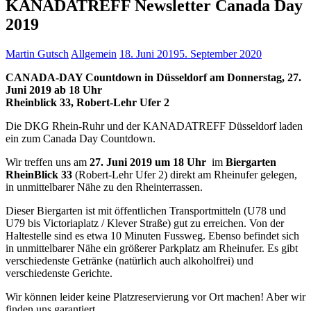
KANADATREFF Newsletter Canada Day
2019
Martin Gutsch
Allgemein
18. Juni 2019
5. September 2020
CANADA-DAY Countdown in Düsseldorf am Donnerstag, 27.
Juni 2019 ab 18 Uhr
Rheinblick 33, Robert-Lehr Ufer 2
Die DKG Rhein-Ruhr und der KANADATREFF Düsseldorf laden
ein zum Canada Day Countdown.
Wir treffen uns am
27. Juni 2019 um 18 Uhr
im
Biergarten
RheinBlick 33
(Robert-Lehr Ufer 2) direkt am Rheinufer gelegen,
in unmittelbarer Nähe zu den Rheinterrassen.
Dieser Biergarten ist mit öffentlichen Transportmitteln (U78 und
U79 bis Victoriaplatz / Klever Straße) gut zu erreichen. Von der
Haltestelle sind es etwa 10 Minuten Fussweg. Ebenso befindet sich
in unmittelbarer Nähe ein größerer Parkplatz am Rheinufer. Es gibt
verschiedenste Getränke (natürlich auch alkoholfrei) und
verschiedenste Geri
chte.
Wir können leider keine Platzreservierung vor Ort machen! Aber wir
finden uns garantiert.