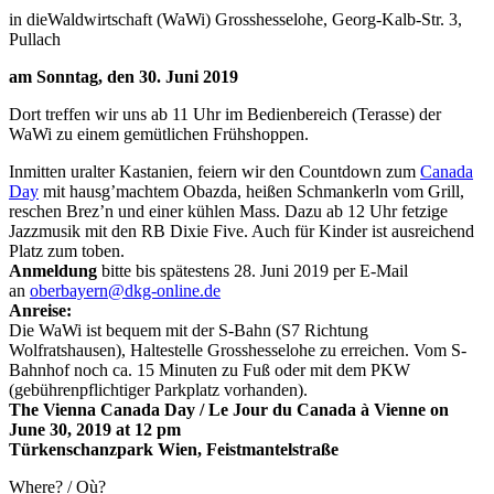
in dieWaldwirtschaft (WaWi) Grosshesselohe, Georg-Kalb-Str. 3,
Pullach
am Sonntag, den 30. Juni 2019
Dort treffen wir uns ab 11 Uhr im Bedienbereich (Terasse) der
WaWi zu einem gemütlichen Frühshoppen.
Inmitten uralter Kastanien, feiern wir den Countdown zum
Canada
Day
mit hausg’machtem Obazda, heißen Schmankerln vom Grill,
reschen Brez’n und einer kühlen Mass. Dazu ab 12 Uhr fetzige
Jazzmusik mit den RB Dixie Five. Auch für Kinder ist ausreichend
Platz zum toben.
Anmeldung
bitte bis spätestens 28. Juni 2019 per E-Mail
an
oberbayern@dkg-online.de
Anreise:
Die WaWi ist bequem mit der S-Bahn (S7 Richtung
Wolfratshausen), Haltestelle Grosshesselohe zu erreichen. Vom S-
Bahnhof noch ca. 15 Minuten zu Fuß oder mit dem PKW
(gebührenpflichtiger Parkplatz vorhanden).
The Vienna Canada Day / Le Jour du Canada à Vienne on
June 30, 2019 at 12 pm
Türkenschanzpark Wien, Feistmantelstraße
Where? / Où?