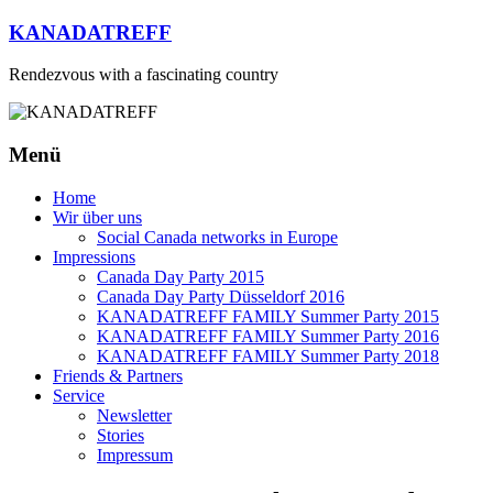
Zum
KANADATREFF
Inhalt
springen
Rendezvous with a fascinating country
Menü
Home
Wir über uns
Social Canada networks in Europe
Impressions
Canada Day Party 2015
Canada Day Party Düsseldorf 2016
KANADATREFF FAMILY Summer Party 2015
KANADATREFF FAMILY Summer Party 2016
KANADATREFF FAMILY Summer Party 2018
Friends & Partners
Service
Newsletter
Stories
Impressum