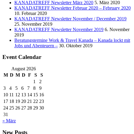
KANADATREFF Newsletter März 2020
5. März 2020
KANADATREFF Newsletter Februar 2020 – February 2020
10. Februar 2020
KANADATREFF Newsletter November / December 2019
25. November 2019
KANADATREFF Newsletter November 2019
6. November
2019
Beratungstermine Work & Travel Kanada – Kanada lockt mit
Jobs und Abenteuern –
30. Oktober 2019
Event Calendar
August 2026
M
D
M
D
F
S
S
1
2
3
4
5
6
7
8
9
10
11
12
13
14
15
16
17
18
19
20
21
22
23
24
25
26
27
28
29
30
31
« März
New Posts