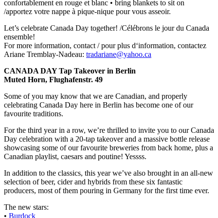
confortablement en rouge et blanc • bring blankets to sit on
/apportez votre nappe à pique-nique pour vous asseoir.
Let’s celebrate Canada Day together! /Célébrons le jour du Canada
ensemble!
For more information, contact / pour plus d‘information, contactez
Ariane Tremblay-Nadeau:
tradariane@yahoo.ca
CANADA DAY Tap Takeover in Berlin
Muted Horn, Flughafenstr. 49
Some of you may know that we are Canadian, and properly
celebrating Canada Day here in Berlin has become one of our
favourite traditions.
For the third year in a row, we’re thrilled to invite you to our Canada
Day celebration with a 20-tap takeover and a massive bottle release
showcasing some of our favourite breweries from back home, plus a
Canadian playlist, caesars and poutine! Yessss.
In addition to the classics, this year we’ve also brought in an all-new
selection of beer, cider and hybrids from these six fantastic
producers, most of them pouring in Germany for the first time ever.
The new stars:
•
Burdock