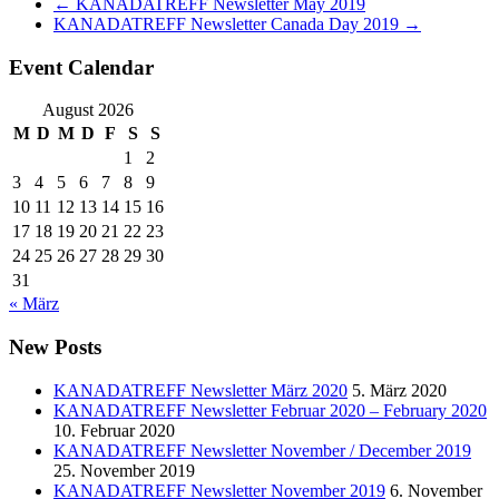
←
KANADATREFF Newsletter May 2019
KANADATREFF Newsletter Canada Day 2019
→
Event Calendar
August 2026
M
D
M
D
F
S
S
1
2
3
4
5
6
7
8
9
10
11
12
13
14
15
16
17
18
19
20
21
22
23
24
25
26
27
28
29
30
31
« März
New Posts
KANADATREFF Newsletter März 2020
5. März 2020
KANADATREFF Newsletter Februar 2020 – February 2020
10. Februar 2020
KANADATREFF Newsletter November / December 2019
25. November 2019
KANADATREFF Newsletter November 2019
6. November