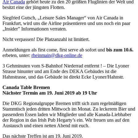
Air Canada
gehört heute zu den 20 größten Fluglinien der Welt und
besitzt eine der jüngsten Flotten.
Siegfried Gutsch, „Leisure Sales Manager“ von Air Canada in
Frankfurt, wird uns die Airline präsentieren und uns noch ein paar
„Insider” Informationen verraten.
Nicht verpassen! Die Platzanzahl ist limitiert.
Anmeldungen als first come, first serve ab sofort und
bis zum 10.6.
erbeten, unter:
rheinmain@dkg-online.de
3 Gehminuten vom S-Bahnhof Niederrad entfernt ! – Die Lyoner
Strasse hinunter und am Ende des DEKA Gebäudes ist die
Hahnstrasse, und das Gebäude ist direkt Ecke Lyoner/Hahnstr.
Canada Table Bremen
Nächster Termin am 19. Juni 2019 ab 19 Uhr
Die DKG Regionalgruppe Bremen trifft sich zum regelmäßigen
Stammtisch jeden dritten Mittwoch im Monat. Zu leckerem Bier und
passendem Essen laden wir Mitglieder und alle Kanada-Liebhaber
der Region in das Irish Pub Hegarty’s ein. Wir freuen uns auf den
Austausch und einen netten Abend mit euch.
Das nächste Treffen ist am 19. Juni 2019.