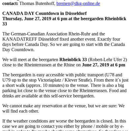
contact:
Thomas Butenhoff,
bremen@dkg-online.de
CANADA DAY Countdown in Düsseldorf
Thursday, June 27, 2019 at 6 pm at the beergarden Rheinblick
33
The German-Canadian Association Rhein-Ruhr and the
KANADATREFF Düsseldorf fixed another event. Exactly four
days before Canada Day. So we are going to start with the Canada
Day Countdown.
We will meet at the beergarten
Rheinblick 33
(Robert-Lehr Ufer 2)
close to the Rheinterrassen at the Rhine on
June 27, 2019 at 6 pm
The beergarden is easy accessible with public transport (U78 and
U79 up to the stop Victoriaplatz / Klever Straße). From there it´s just
a short walk (approx. 10 minutes) to the venue. There is also a big
parking lot close to the venue close to the Rheinterrassen. Food and
drinks are available at this self-service beergarden.
We cannot make any reservation at the venue, but we are sure: We
will find each other.
If the weather conditions are worse the beergarden is closed. In this
case we are going to contact you either by phone / mobile or by e-