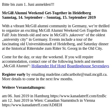
Bitte bis zum 1. Juni anmelden!!!
McGill Alumni Weekend Get-Together in Heidelberg
Samstag, 14. September – Sonntag, 15. September 2019
With a vibrant McGill alumni community in Germany, we’re thrilled
to organize an exciting McGill Alumni Weekend Get-Together this
Fall! Join friends old and new in McGill’s ‚takeover‘ of the oldest
„university city“ in Germany. Events include a tour of the
fascinating old Universitätsstadt of Heidelberg, and Saturday dinner
at the historical Ritterstube zum Ritter St. Georg in the Old City.
Come for the day, or stay the weekend. If you will require
accommodation, contact one of the following hotels and mention
„McGill Alumni“:
Hollaender Hof Hotel
Boardinghouse Sevendays
Register early
by emailing
madeline.
cathcartbohr@mail.mcgill.ca
.
More details to come in the next few months.
Weitere Veranstaltungen:
am 06. Juni 2019 in Hamburg https://www.kanadatreff.com/fznBc
am 12. Juni 2019 in Wien: Canadian Stammtisch in Vienna
https://www.kanadatreff.com/AD8EH