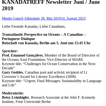
KANADATREFF Newsletter Juni / June
2019
Martin Gutsch
Allgemein
28. Mai 2019
14. August 2023
Liebe Freunde Kanadas, Liebe Canadians,
Transatlantic Perspective on Oceans – A Canadian –
Portuguese Dialogue
Botschaft von Kanada, Berlin am 5. Juni um 15:45 Uhr
Sprecher:
Prof. Emanuel Gonçalves
, Member of the Board of Directors of
the Oceano Azul Foundation; Vice-Director of MARE
Keynote title: “Challenges for Ocean Conservation in the Next
Decade”
Gary Geddes
, Canadian poet and activist; recipient of Lt
Governor’s Award for Literary Excellence (2008)
Keynote title: “Urgent, Final Messages: Sustainability in Language
and Life”
Moderatorin:
Betsy Leimbigler
, Research Associate at the John F. Kennedy
Institute, Freie Universität Berlin