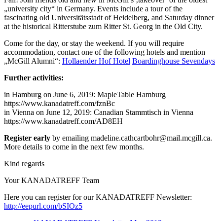
„university city“ in Germany. Events include a tour of the
fascinating old Universitätsstadt of Heidelberg, and Saturday dinner
at the historical Ritterstube zum Ritter St. Georg in the Old City.
Come for the day, or stay the weekend. If you will require
accommodation, contact one of the following hotels and mention
„McGill Alumni“:
Hollaender Hof Hotel
Boardinghouse Sevendays
Further activities:
in Hamburg on June 6, 2019: MapleTable Hamburg
https://www.kanadatreff.com/fznBc
in Vienna on June 12, 2019: Canadian Stammtisch in Vienna
https://www.kanadatreff.com/AD8EH
Register early
by emailing
madeline.
cathcartbohr@mail.mcgill.ca
.
More details to come in the next few months.
Kind regards
Your KANADATREFF Team
Here you can register for our KANADATREFF Newsletter:
http://eepurl.com/bSIOz5