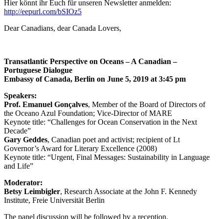
Hier könnt ihr Euch für unseren Newsletter anmelden:
http://eepurl.com/bSIOz5
Dear Canadians, dear Canada Lovers,
Transatlantic Perspective on Oceans – A Canadian –
Portuguese Dialogue
Embassy of Canada, Berlin on June 5, 2019 at 3:45 pm
Speakers:
Prof. Emanuel Gonçalves
, Member of the Board of Directors of
the Oceano Azul Foundation; Vice-Director of MARE
Keynote title: “Challenges for Ocean Conservation in the Next
Decade”
Gary Geddes
, Canadian poet and activist; recipient of Lt
Governor’s Award for Literary Excellence (2008)
Keynote title: “Urgent, Final Messages: Sustainability in Language
and Life”
Moderator:
Betsy Leimbigler
, Research Associate at the John F. Kennedy
Institute, Freie Universität Berlin
The panel discussion will be followed by a reception.