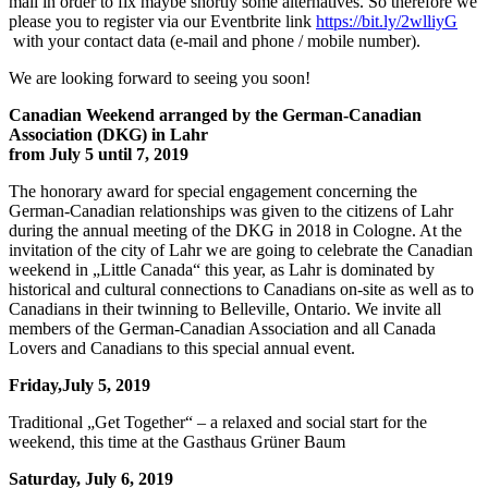
mail in order to fix maybe shortly some alternatives. So therefore we
please you to register via our Eventbrite link
https://bit.ly/2wlliyG
with your contact data (e-mail and phone / mobile number).
We are looking forward to seeing you soon!
Canadian Weekend arranged by the German-Canadian
Association (DKG) in Lahr
from July 5 until 7, 2019
The honorary award for special engagement concerning the
German-Canadian relationships was given to the citizens of Lahr
during the annual meeting of the DKG in 2018 in Cologne. At the
invitation of the city of Lahr we are going to celebrate the Canadian
weekend in „Little Canada“ this year, as Lahr is dominated by
historical and cultural connections to Canadians on-site as well as to
Canadians in their twinning to Belleville, Ontario. We invite all
members of the German-Canadian Association and all Canada
Lovers and Canadians to this special annual event.
Friday,July 5, 2019
Traditional „Get Together“ – a relaxed and social start for the
weekend, this time at the Gasthaus Grüner Baum
Saturday, July 6, 2019