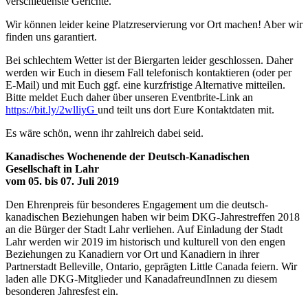
verschiedenste Geri
chte.
Wir können leider keine Platzreservierung vor Ort machen! Aber wir
finden uns garantiert.
Bei schlechtem Wetter ist der Biergarten leider geschlossen. Daher
werden wir Euch in diesem Fall telefonisch kontaktieren (oder per
E-Mail) und mit Euch ggf. eine kurzfristige Alternative mitteilen.
Bitte meldet Euch daher über unseren Eventbrite-Link an
https://bit.ly/2wlliyG
und teilt uns dort Eure Kontaktdaten mit.
Es wäre schön, wenn ihr zahlreich dabei seid.
Kanadisches Wochenende der Deutsch-Kanadischen
Gesellschaft in Lahr
vom 05. bis 07. Juli 2019
Den Ehrenpreis für besonderes Engagement um die deutsch-
kanadischen Beziehungen haben wir beim DKG-Jahrestreffen 2018
an die Bürger der Stadt Lahr verliehen. Auf Einladung der Stadt
Lahr werden wir 2019 im historisch und kulturell von den engen
Beziehungen zu Kanadiern vor Ort und Kanadiern in ihrer
Partnerstadt Belleville, Ontario, geprägten Little Canada feiern. Wir
laden alle DKG-Mitglieder und KanadafreundInnen zu diesem
besonderen Jahresfest ein.