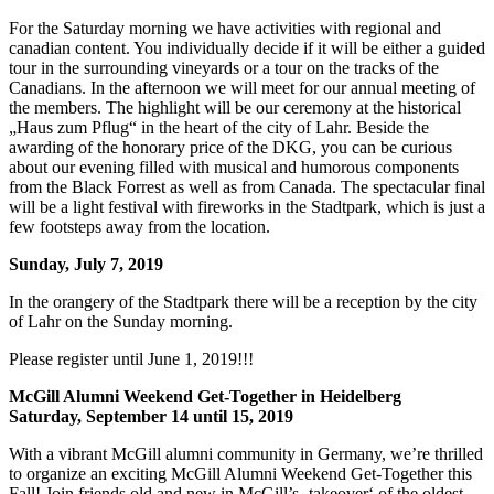
For the Saturday morning we have activities with regional and
canadian content. You individually decide if it will be either a guided
tour in the surrounding vineyards or a tour on the tracks of the
Canadians. In the afternoon we will meet for our annual meeting of
the members. The highlight will be our ceremony at the historical
„Haus zum Pflug“ in the heart of the city of Lahr. Beside the
awarding of the honorary price of the DKG, you can be curious
about our evening filled with musical and humorous components
from the Black Forrest as well as from Canada. The spectacular final
will be a light festival with fireworks in the Stadtpark, which is just a
few footsteps away from the location.
Sunday, July 7, 2019
In the orangery of the Stadtpark there will be a reception by the city
of Lahr on the Sunday morning.
Please register until June 1, 2019!!!
McGill Alumni Weekend Get-Together in Heidelberg
Saturday, September 14 until 15, 2019
With a vibrant McGill alumni community in Germany, we’re thrilled
to organize an exciting McGill Alumni Weekend Get-Together this
Fall! Join friends old and new in McGill’s ‚takeover‘ of the oldest