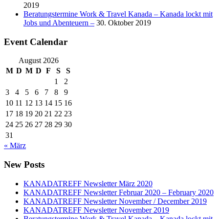
2019
Beratungstermine Work & Travel Kanada – Kanada lockt mit
Jobs und Abenteuern –
30. Oktober 2019
Event Calendar
August 2026
M
D
M
D
F
S
S
1
2
3
4
5
6
7
8
9
10
11
12
13
14
15
16
17
18
19
20
21
22
23
24
25
26
27
28
29
30
31
« März
New Posts
KANADATREFF Newsletter März 2020
KANADATREFF Newsletter Februar 2020 – February 2020
KANADATREFF Newsletter November / December 2019
KANADATREFF Newsletter November 2019
Beratungstermine Work & Travel Kanada – Kanada lockt mit