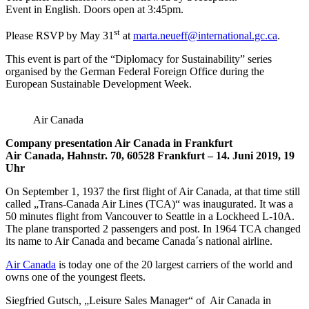
Event in English. Doors open at 3:45pm.
st
Please RSVP by May 31
at
marta.neueff@international.gc.
ca
.
This event is part of the “Diplomacy for Sustainability” series
organised by the German Federal Foreign Office during the
European Sustainable Development Week.
Air Canada
Company presentation Air Canada in Frankfurt
Air Canada, Hahnstr. 70, 60528 Frankfurt – 14. Juni 2019, 19
Uhr
On September 1, 1937 the first flight of Air Canada, at that time still
called „Trans-Canada Air Lines (TCA)“ was inaugurated. It was a
50 minutes flight from Vancouver to Seattle in a Lockheed L-10A.
The plane transported 2 passengers and post. In 1964 TCA changed
its name to Air Canada and became Canada´s national airline.
Air Canada
is today one of the 20 largest carriers of the world and
owns one of the youngest fleets.
Siegfried Gutsch, „Leisure Sales Manager“ of Air Canada in