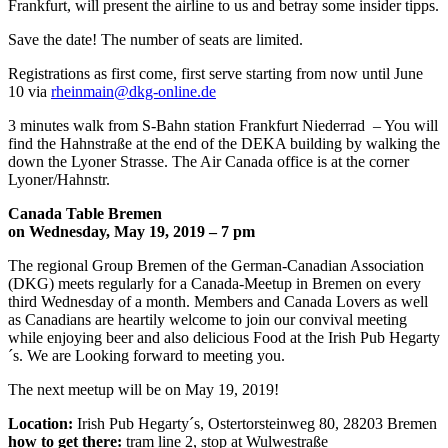
Frankfurt, will present the airline to us and betray some insider tipps.
Save the date! The number of seats are limited.
Registrations as first come, first serve starting from now until June
10 via
rheinmain@dkg-online.de
3 minutes walk from S-Bahn station Frankfurt Niederrad – You will
find the Hahnstraße at the end of the DEKA building by walking the
down the Lyoner Strasse. The Air Canada office is at the corner
Lyoner/Hahnstr.
Canada Table Bremen
on Wednesday, May 19, 2019 – 7 pm
The regional Group Bremen of the German-Canadian Association
(DKG) meets regularly for a Canada-Meetup in Bremen on every
third Wednesday of a month. Members and Canada Lovers as well
as Canadians are heartily welcome to join our convival meeting
while enjoying beer and also delicious Food at the Irish Pub Hegarty
´s. We are Looking forward to meeting you.
The next meetup will be on May 19, 2019!
Location:
Irish Pub Hegarty´s, Ostertorsteinweg 80, 28203 Bremen
how to get there:
tram line 2, stop at Wulwestraße