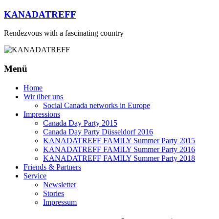
Zum
KANADATREFF
Inhalt
springen
Rendezvous with a fascinating country
Menü
Home
Wir über uns
Social Canada networks in Europe
Impressions
Canada Day Party 2015
Canada Day Party Düsseldorf 2016
KANADATREFF FAMILY Summer Party 2015
KANADATREFF FAMILY Summer Party 2016
KANADATREFF FAMILY Summer Party 2018
Friends & Partners
Service
Newsletter
Stories
Impressum