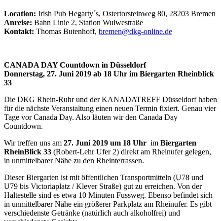
Location:
Irish Pub Hegarty´s, Ostertorsteinweg 80, 28203 Bremen
Anreise:
Bahn Linie 2, Station Wulwestraße
Kontakt:
Thomas Butenhoff,
bremen@dkg-online.de
CANADA DAY Countdown in Düsseldorf
Donnerstag, 27. Juni 2019 ab 18 Uhr im Biergarten Rheinblick
33
Die DKG Rhein-Ruhr und der KANADATREFF Düsseldorf haben
für die nächste Veranstaltung einen neuen Termin fixiert. Genau vier
Tage vor Canada Day. Also läuten wir den Canada Day
Countdown.
Wir treffen uns am
27. Juni 2019 um 18 Uhr
im
Biergarten
RheinBlick 33
(Robert-Lehr Ufer 2) direkt am Rheinufer gelegen,
in unmittelbarer Nähe zu den Rheinterrassen.
Dieser Biergarten ist mit öffentlichen Transportmitteln (U78 und
U79 bis Victoriaplatz / Klever Straße) gut zu erreichen. Von der
Haltestelle sind es etwa 10 Minuten Fussweg. Ebenso befindet sich
in unmittelbarer Nähe ein größerer Parkplatz am Rheinufer. Es gibt
verschiedenste Getränke (natürlich auch alkoholfrei) und