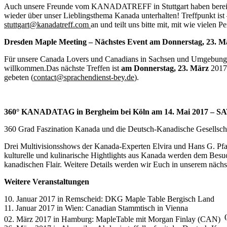
Auch unsere Freunde vom KANADATREFF in Stuttgart haben bereits ih
wieder über unser Lieblingsthema Kanada unterhalten! Treffpunkt ist
stuttgart@kanadatreff.com
an und teilt uns bitte mit, mit wie vielen 
Dresden Maple Meeting – Nächstes Event am Donnerstag, 23. M
Für unsere Canada Lovers und Canadians in Sachsen und Umgebung b
willkommen.Das nächste Treffen ist
am Donnerstag, 23. März
2017 
gebeten (
contact@sprachendienst-bey.de
).
360° KANADATAG in Bergheim bei Köln am 14. Mai 2017 –
360 Grad Faszination Kanada und die Deutsch-Kanadische Gesellschaf
Drei Multivisionsshows der Kanada-Experten Elvira und Hans G. Pfaf
kulturelle und kulinarische Hightlights aus Kanada werden dem Besuc
kanadischen Flair. Weitere Details werden wir Euch in unserem nächst
Weitere Veranstaltungen
10. Januar 2017 in Remscheid: DKG Maple Table Bergisch Land
11. Januar 2017 in Wien: Canadian Stammtisch in Vienna
02. März 2017 in Hamburg: MapleTable mit Morgan Finlay (CAN)