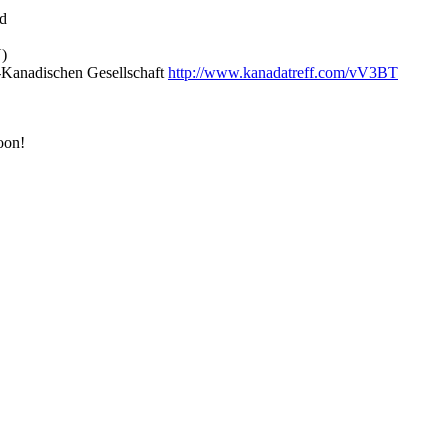
d
N)
h-Kanadischen Gesellschaft
http://www.kanadatreff.com/vV3BT
oon!