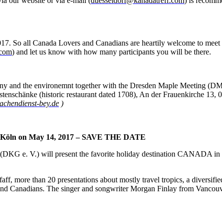
our website or via e-mail (
duesseldorf@kanadatreff.com
) is recomm
7. So all Canada Lovers and Canadians are heartily welcome to meet 
.com
) and let us know with how many participants you will be there.
ony and the environemnt together with the Dresden Maple Meeting (DMM
tenschänke (historic restaurant dated 1708), An der Frauenkirche 13
achendienst-bey.de
)
 Köln on May 14, 2017 – SAVE THE DATE
KG e. V.) will present the favorite holiday destination CANADA in all
f, more than 20 presentations about mostly travel tropics, a diversified
 and Canadians. The singer and songwriter Morgan Finlay from Vancouver