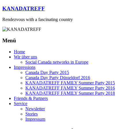
Zum
KANADATREFF
Inhalt
springen
Rendezvous with a fascinating country
Menü
Home
Wir über uns
Social Canada networks in Europe
Impressions
Canada Day Party 2015
Canada Day Party Düsseldorf 2016
KANADATREFF FAMILY Summer Party 2015
KANADATREFF FAMILY Summer Party 2016
KANADATREFF FAMILY Summer Party 2018
Friends & Partners
Service
Newsletter
Stories
Impressum