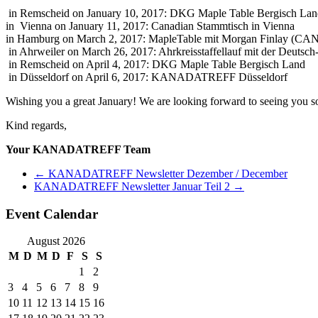
in Remscheid on January 10, 2017: DKG Maple Table Bergisch Lan
in
Vienna on January 11, 2017: Canadian Stammtisch in Vienna
in Hamburg on March 2, 2017: MapleTable mit Morgan Finlay (CA
in Ahrweiler on March 26, 2017: Ahrkreisstaffellauf mit der Deutsc
in Remscheid on April 4, 2017: DKG Maple Table Bergisch Land
in Düsseldorf on April 6, 2017: KANADATREFF Düsseldorf
Wishing you a great January! We are looking forward to seeing you s
Kind regards,
Your KANADATREFF Team
←
KANADATREFF Newsletter Dezember / December
KANADATREFF Newsletter Januar Teil 2
→
Event Calendar
August 2026
M
D
M
D
F
S
S
1
2
3
4
5
6
7
8
9
10
11
12
13
14
15
16