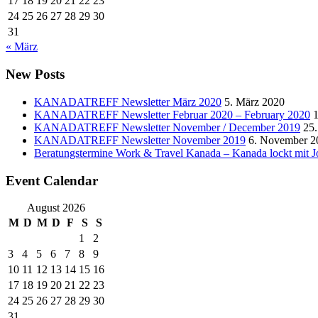
17
18
19
20
21
22
23
24
25
26
27
28
29
30
31
« März
New Posts
KANADATREFF Newsletter März 2020
5. März 2020
KANADATREFF Newsletter Februar 2020 – February 2020
1
KANADATREFF Newsletter November / December 2019
25
KANADATREFF Newsletter November 2019
6. November 2
Beratungstermine Work & Travel Kanada – Kanada lockt mit J
Event Calendar
August 2026
M
D
M
D
F
S
S
1
2
3
4
5
6
7
8
9
10
11
12
13
14
15
16
17
18
19
20
21
22
23
24
25
26
27
28
29
30
31