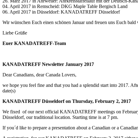
26. März 2017 in Ahrweiler: Ahrkreisstaffellauf mit der Deutsch-Kan
04. April 2017 in Remscheid: DKG Maple Table Bergisch Land
06. April 2017 in Düsseldorf: KANADATREFF Düsseldorf
Wir wünschen Euch einen schönen Januar und freuen uns Euch bald 
Liebe Grüße
Euer KANADATREFF-Team
KANADATREFF Newsletter January 2017
Dear Canadians, dear Canada Lovers,
we hope you feel fine and that you had a splendid start into 2017. Af
date(s)
KANADATREFF Düsseldorf on Thursday, February 2, 2017
We fixed
of our next official KANADATREFF meetings on February 2
Düsseldorf, our traditional location. Starting time is at 7 pm.
If you´d like to prepare a presentation about a Canadian or a Canadia