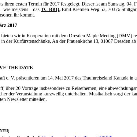
ren ersten Termin für 2017 festgelegt. Dieser ist am Samstag, 04. 
 – wie meistens – das
TC BBQ
,
Emil-Kiemlen-Weg 53, 70376 Stuttgar
Personen ihr kommt.
ärz 2017
ieten wir in Kooperation mit dem Dresden Maple Meeting (DMM) rege
in der Kurfürstenschänke, An der Frauenkirche 13, 01067 Dresden a
 SAVE THE DATE
t e. V. präsentieren am 14. Mai 2017 das Traumreiseland Kanada in al
f, über 20 Vorträge insbesondere zu Reisethemen, eine abwechslungsr
her der Veranstaltung kurzweilig unterhalten. Musikalisch sorgt der 
en Newsletter mitteilen.
(NEU)