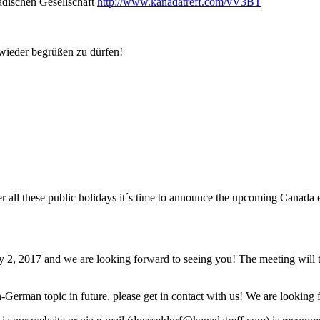
adischen Gesellschaft
http://www.kanadatreff.com/vV3BT
wieder begrüßen zu dürfen!
ter all these public holidays it´s time to announce the upcoming Canad
, 2017 and we are looking forward to seeing you! The meeting will t
n-German topic in future, please get in contact with us! We are looking 