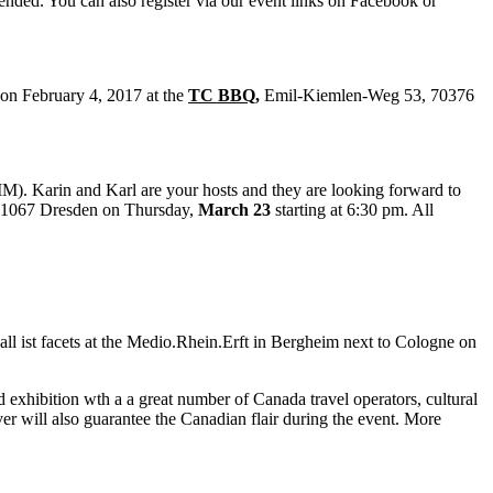
ended. You can also register via our event links on Facebook or
on February 4, 2017 at the
TC BBQ
,
Emil-Kiemlen-Weg 53, 70376
). Karin and Karl are your hosts and they are looking forward to
, 01067 Dresden on Thursday,
March 23
starting at 6:30 pm. All
 ist facets at the Medio.Rhein.Erft in Bergheim next to Cologne on
 exhibition wth a a great number of Canada travel operators, cultural
 will also guarantee the Canadian flair during the event. More