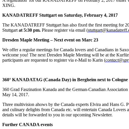
A registration
for our KANADATREFF on February 2, 2017 either via 
XING.
KANADATREFF Stuttgart on Saturday, February 4, 2017
The KANADATREFF Stuttgart has also fixed the first meeting for 201
Stuttgart
at 5:30 pm.
Please register via email (
stuttgart@kanadatreff
Dresden Maple Meeting – Next event on Marc 23
We offer a regular meetings for Canada lovers and Canadians in Sax
welcome you! The next Dresden Maple Meeting will be at the Kurfürs
participants are requested to register via e-Mail to Karin (
contact@spr
360° KANADATAG (Canada Day) in Bergheim next to Cologne
360 Grad Faszination Kanada and the German-Canadian Association (D
May 14, 2017.
Three multivision ahows by the Canada experts Elvira and Hans G. Pfaf
and culinary delights from Canada etc. will entertain Canada Lovers
details will be forwarded to you in our upcoming Newsletter.
Further CANADA events