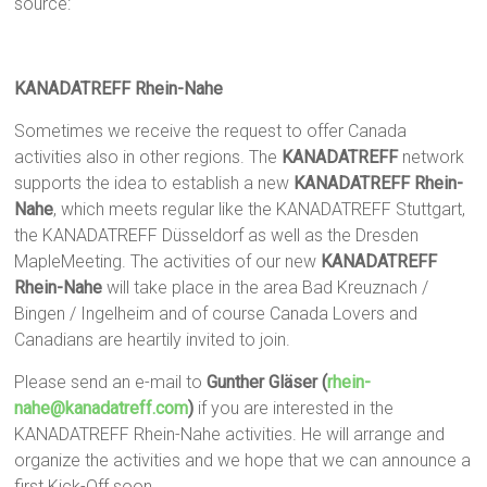
source:
KANADATREFF Rhein-Nahe
Sometimes we receive the request to offer Canada
activities also in other regions. The
KANADATREFF
network
supports the idea to establish a new
KANADATREFF Rhein-
Nahe
, which meets regular like the KANADATREFF Stuttgart,
the KANADATREFF Düsseldorf as well as the Dresden
MapleMeeting. The activities of our new
KANADATREFF
Rhein-Nahe
will take place in the area Bad Kreuznach /
Bingen / Ingelheim and of course Canada Lovers and
Canadians are heartily invited to join.
Please send an e-mail to
Gunther Gläser (
rhein-
nahe@kanadatreff.com
)
if you are interested in the
KANADATREFF Rhein-Nahe activities. He will arrange and
organize the activities and we hope that we can announce a
first Kick-Off soon.