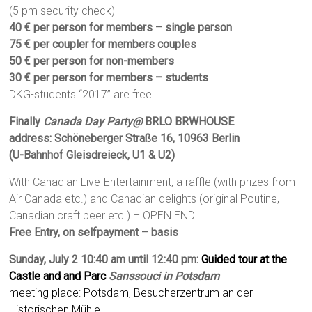
(5 pm security check)
40 € per person for members – single person
75 € per coupler for members couples
50 € per person for non-members
30 € per person for members – students
DKG-students “2017” are free
Finally
Canada Day Party@
BRLO BRWHOUSE
address: Schöneberger Straße 16, 10963 Berlin
(U-Bahnhof Gleisdreieck, U1 & U2)
With Canadian Live-Entertainment, a raffle (with prizes from
Air Canada etc.) and Canadian delights (original Poutine,
Canadian craft beer etc.) – OPEN END!
Free Entry, on selfpayment – basis
Sunday, July 2
10:40 am until 12:40 pm:
Guided tour at the
Castle and and Parc
Sanssouci in Potsdam
meeting place: Potsdam, Besucherzentrum an der
Historischen Mühle.