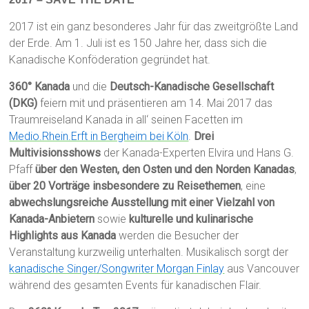
2017 ist ein ganz besonderes Jahr für das zweitgrößte Land
der Erde. Am 1. Juli ist es 150 Jahre her, dass sich die
Kanadische Konföderation gegründet hat.
360° Kanada
und die
Deutsch-Kanadische Gesellschaft
(DKG)
feiern mit und präsentieren am 14. Mai 2017 das
Traumreiseland Kanada in all‘ seinen Facetten im
Medio.Rhein.Erft in Bergheim bei Köln
.
Drei
Multivisionsshows
der Kanada-Experten Elvira und Hans G.
Pfaff
über den Westen, den Osten und den Norden Kanadas
,
über 20 Vorträge insbesondere zu Reisethemen
, eine
abwechslungsreiche Ausstellung mit einer Vielzahl von
Kanada-Anbietern
sowie
kulturelle und kulinarische
Highlights aus Kanada
werden die Besucher der
Veranstaltung kurzweilig unterhalten. Musikalisch sorgt der
kanadische Singer/Songwriter Morgan Finlay
aus Vancouver
während des gesamten Events für kanadischen Flair.