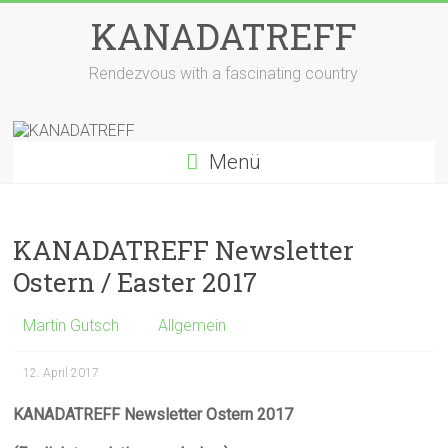
Zum
KANADATREFF
Inhalt
springen
Rendezvous with a fascinating country
Menü
KANADATREFF Newsletter
Ostern / Easter 2017
Martin Gutsch
Allgemein
12. April 2017
KANADATREFF Newsletter Ostern 2017