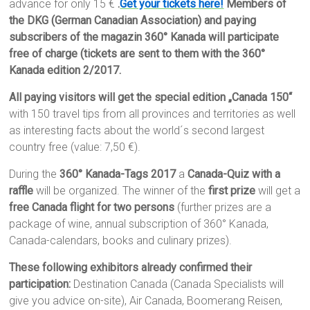
advance for only 15 €
.
Get your tickets here!
Members of
the DKG (German Canadian Association) and paying
subscribers of the magazin 360° Kanada will participate
free of charge (tickets are sent to them with the 360°
Kanada edition 2/2017.
All paying visitors will get the special edition „Canada 150“
with 150 travel tips from all provinces and territories as well
as interesting facts about the world´s second largest
country free (value: 7,50 €).
During the
360° Kanada-Tags 2017
a
Canada-Quiz with a
raffle
will be organized. The winner of the
first prize
will get a
free Canada flight for two persons
(further prizes are a
package of wine, annual subscription of 360° Kanada,
Canada-calendars, books and culinary prizes).
These following exhibitors already confirmed their
participation:
Destination Canada (Canada Specialists will
give you advice on-site), Air Canada, Boomerang Reisen,