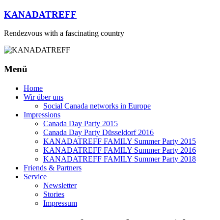
Zum
KANADATREFF
Inhalt
springen
Rendezvous with a fascinating country
Menü
Home
Wir über uns
Social Canada networks in Europe
Impressions
Canada Day Party 2015
Canada Day Party Düsseldorf 2016
KANADATREFF FAMILY Summer Party 2015
KANADATREFF FAMILY Summer Party 2016
KANADATREFF FAMILY Summer Party 2018
Friends & Partners
Service
Newsletter
Stories
Impressum