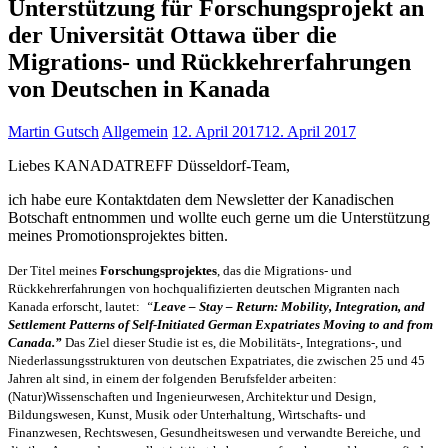
Unterstützung für Forschungsprojekt an
der Universität Ottawa über die
Migrations- und Rückkehrerfahrungen
von Deutschen in Kanada
Martin Gutsch
Allgemein
12. April 2017
12. April 2017
Liebes KANADATREFF Düsseldorf-Team,
ich habe eure Kontaktdaten dem Newsletter der Kanadischen
Botschaft entnommen und wollte euch gerne um die Unterstützung
meines Promotionsprojektes bitten.
Der Titel meines
Forschungsprojektes
, das die Migrations- und
Rückkehrerfahrungen von hochqualifizierten deutschen Migranten nach
Kanada erforscht, lautet:
“
Leave – Stay – Return: Mobility, Integration, and
Settlement Patterns of Self-Initiated German Expatriates Moving to and from
Canada.”
Das Ziel dieser Studie ist es, die Mobilitäts-, Integrations-, und
Niederlassungsstrukturen von deutschen Expatriates, die zwischen 25 und 45
Jahren alt sind, in einem der folgenden Berufsfelder arbeiten:
(Natur)Wissenschaften und Ingenieurwesen, Architektur und Design,
Bildungswesen, Kunst, Musik oder Unterhaltung, Wirtschafts- und
Finanzwesen, Rechtswesen, Gesundheitswesen und verwandte Bereiche, und