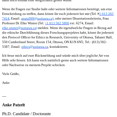
dann noch einmal eine Möglichkeit geben würde.
Wenn ihr Fragen zur Studie habt oder weitere Informationen benötigt, um eine
Entscheidung zu treffen, dann könnt ihr euch jederzeit bei mir (Tel. #
1 613 265
7414
, Email:
apatz099@uottawa.ca)
, oder meiner Dissertationsleiterin, Frau
Professor Dr. Elke Winter (Tel.
+1 613 562 5800
ext. 6274, Email:
elke.winter@uottawa.ca)
melden.
Wenn ihr irgendwelche Fragen in Bezug auf
die ethische Durchführung dieses Forschungsprojektes habt, könnt ihr jederzeit
den Protocol Officer for Ethics in Research, University of Ottawa, Tabaret Hall,
550 Cumberland Street, Room 154, Ottawa, ON K1N 6N5; Tel.: (613) 562-
5387; Email:
ethics@uottawa.ca
, kontaktieren.
Ich freue mich auf eure Rückmeldung und würde mich über jegliche Art von
Hilfe sehr freuen. Ich kann euch natürlich gerne auch weitere Informationen
oder Nachweise zu meinem Projekt schicken.
Viele Grüße,
Anke
—
Anke Patzelt
Ph.D. Candidate / Doctorante