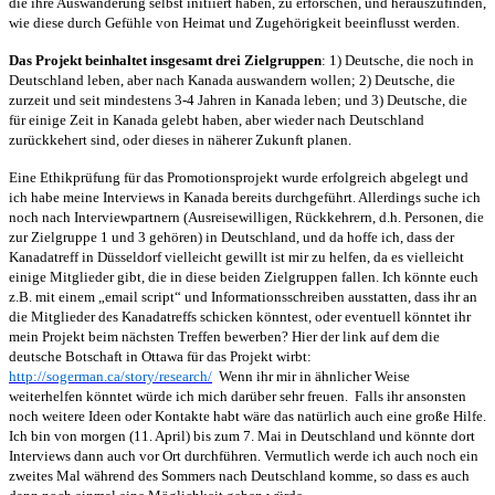
die ihre Auswanderung selbst initiiert haben, zu erforschen, und herauszufinden,
wie diese durch Gefühle von Heimat und Zugehörigkeit beeinflusst werden.
Das Projekt beinhaltet insgesamt drei Zielgruppen
: 1) Deutsche, die noch in
Deutschland leben, aber nach Kanada auswandern wollen; 2) Deutsche, die
zurzeit und seit mindestens 3-4 Jahren in Kanada leben; und 3) Deutsche, die
für einige Zeit in Kanada gelebt haben, aber wieder nach Deutschland
zurückkehert sind, oder dieses in näherer Zukunft planen.
Eine Ethikprüfung für das Promotionsprojekt wurde erfolgreich abgelegt und
ich habe meine Interviews in Kanada bereits durchgeführt. Allerdings suche ich
noch nach Interviewpartnern (Ausreisewilligen, Rückkehrern, d.h. Personen, die
zur Zielgruppe 1 und 3 gehören) in Deutschland, und da hoffe ich, dass der
Kanadatreff in Düsseldorf vielleicht gewillt ist mir zu helfen, da es vielleicht
einige Mitglieder gibt, die in diese beiden Zielgruppen fallen. Ich könnte euch
z.B. mit einem „email script“ und Informationsschreiben ausstatten, dass ihr an
die Mitglieder des Kanadatreffs schicken könntest, oder eventuell könntet ihr
mein Projekt beim nächsten Treffen bewerben?
Hier der link auf dem die
deutsche Botschaft in Ottawa für das Projekt wirbt:
http://sogerman.ca/story/research/
Wenn ihr mir in ähnlicher Weise
weiterhelfen könntet würde ich mich darüber sehr freuen. Falls ihr ansonsten
noch weitere Ideen oder Kontakte habt wäre das natürlich auch eine große Hilfe.
Ich bin von morgen (11. April) bis zum 7. Mai in Deutschland und könnte dort
Interviews dann auch vor Ort durchführen. Vermutlich werde ich auch noch ein
zweites Mal während des Sommers nach Deutschland komme, so dass es auch