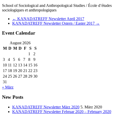
School of Sociological and Anthropological Studies / École d’études
sociologiques et anthropologiques
←
KANADATREFF Newsletter April 2017
KANADATREFF Newsletter Ostern / Easter 2017
→
Event Calendar
August 2026
M
D
M
D
F
S
S
1
2
3
4
5
6
7
8
9
10
11
12
13
14
15
16
17
18
19
20
21
22
23
24
25
26
27
28
29
30
31
« März
New Posts
KANADATREFF Newsletter März 2020
5. März 2020
KANADATREFF Newsletter Februar 2020 – February 2020