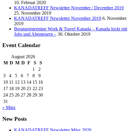
10. Februar 2020
KANADATREFF Newsletter November / December 2019
25. November 2019
KANADATREFF Newsletter November 2019
6. November
2019
Beratungstermine Work & Travel Kanada – Kanada lockt mit
Jobs und Abenteuern –
30. Oktober 2019
Event Calendar
August 2026
M
D
M
D
F
S
S
1
2
3
4
5
6
7
8
9
10
11
12
13
14
15
16
17
18
19
20
21
22
23
24
25
26
27
28
29
30
31
« März
New Posts
KANADATREFF Newsletter März 2020