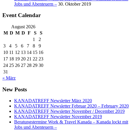
Jobs und Abenteuern –
30. Oktober 2019
Event Calendar
August 2026
M
D
M
D
F
S
S
1
2
3
4
5
6
7
8
9
10
11
12
13
14
15
16
17
18
19
20
21
22
23
24
25
26
27
28
29
30
31
« März
New Posts
KANADATREFF Newsletter März 2020
KANADATREFF Newsletter Februar 2020 – February 2020
KANADATREFF Newsletter November / December 2019
KANADATREFF Newsletter November 2019
Beratungstermine Work & Travel Kanada – Kanada lockt mit
Jobs und Abenteuern –