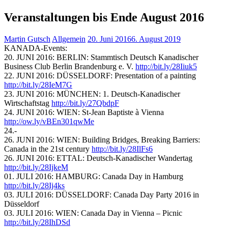
Veranstaltungen bis Ende August 2016
Martin Gutsch
Allgemein
20. Juni 2016
6. August 2019
KANADA-Events:
20. JUNI 2016: BERLIN: Stammtisch Deutsch Kanadischer
Business Club Berlin Brandenburg e. V.
http://bit.ly/28Iiuk5
22. JUNI 2016: DÜSSELDORF: Presentation of a painting
http://bit.ly/28IeM7G
23. JUNI 2016: MÜNCHEN: 1. Deutsch-Kanadischer
Wirtschaftstag
http://bit.ly/27QbdpF
24. JUNI 2016: WIEN: St-Jean Baptiste à Vienna
http://ow.ly/vBEn301qwMe
24.-
26. JUNI 2016: WIEN: Building Bridges, Breaking Barriers:
Canada in the 21st century
http://bit.ly/28IlFs6
26. JUNI 2016: ETTAL: Deutsch-Kanadischer Wandertag
http://bit.ly/28IjkeM
01. JULI 2016: HAMBURG: Canada Day in Hamburg
http://bit.ly/28Ij4ks
03. JULI 2016: DÜSSELDORF: Canada Day Party 2016 in
Düsseldorf
03. JULI 2016: WIEN: Canada Day in Vienna – Picnic
http://bit.ly/28IhDSd