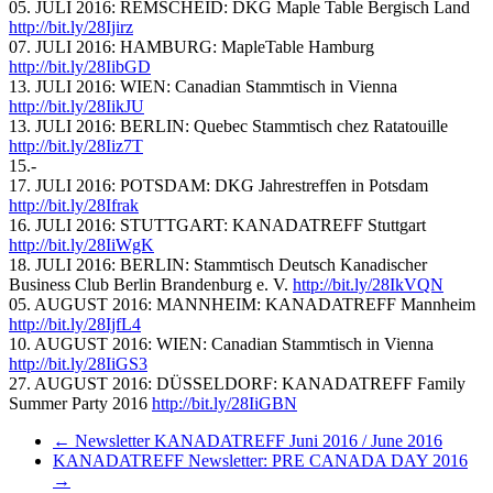
05. JULI 2016: REMSCHEID: DKG Maple Table Bergisch Land
http://bit.ly/28Ijirz
07. JULI 2016: HAMBURG: MapleTable Hamburg
http://bit.ly/28IibGD
13. JULI 2016: WIEN: Canadian Stammtisch in Vienna
http://bit.ly/28IikJU
13. JULI 2016: BERLIN: Quebec Stammtisch chez Ratatouille
http://bit.ly/28Iiz7T
15.-
17. JULI 2016: POTSDAM: DKG Jahrestreffen in Potsdam
http://bit.ly/28Ifrak
16. JULI 2016: STUTTGART: KANADATREFF Stuttgart
http://bit.ly/28IiWgK
18. JULI 2016: BERLIN: Stammtisch Deutsch Kanadischer
Business Club Berlin Brandenburg e. V.
http://bit.ly/28IkVQN
05. AUGUST 2016: MANNHEIM: KANADATREFF Mannheim
http://bit.ly/28IjfL4
10. AUGUST 2016: WIEN: Canadian Stammtisch in Vienna
http://bit.ly/28IiGS3
27. AUGUST 2016: DÜSSELDORF: KANADATREFF Family
Summer Party 2016
http://bit.ly/28IiGBN
←
Newsletter KANADATREFF Juni 2016 / June 2016
KANADATREFF Newsletter: PRE CANADA DAY 2016
→