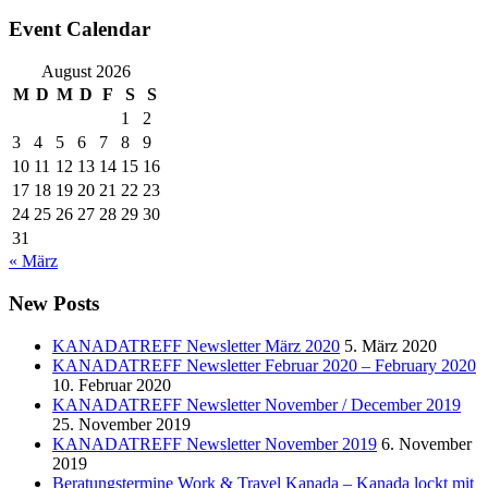
Event Calendar
August 2026
M
D
M
D
F
S
S
1
2
3
4
5
6
7
8
9
10
11
12
13
14
15
16
17
18
19
20
21
22
23
24
25
26
27
28
29
30
31
« März
New Posts
KANADATREFF Newsletter März 2020
5. März 2020
KANADATREFF Newsletter Februar 2020 – February 2020
10. Februar 2020
KANADATREFF Newsletter November / December 2019
25. November 2019
KANADATREFF Newsletter November 2019
6. November
2019
Beratungstermine Work & Travel Kanada – Kanada lockt mit